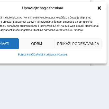
Upravljajte saglasnostima
li najbolje iskustvo, koristimo tehnologije poput kolačića za čuvanje i/ili pristup
 o uređaju. Saglasnost sa ovim tehnologijama će nam omogućiti da obrađujemo
o su ponašanje pri pregledanju ili jedinstveni ID-ovi na ovoj web lokaciji. Nepristanak
 saglasnosti može negativno uticati na određene karakteristike i funkcije.
HVATI
ODBIJ
PRIKAŽI PODEŠAVANJA
Politika kolačića
Politika privatnosti
Kontakt