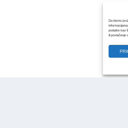
Da bismo pruži
informacijama
podatke kao št
ili povlačenje
PRI