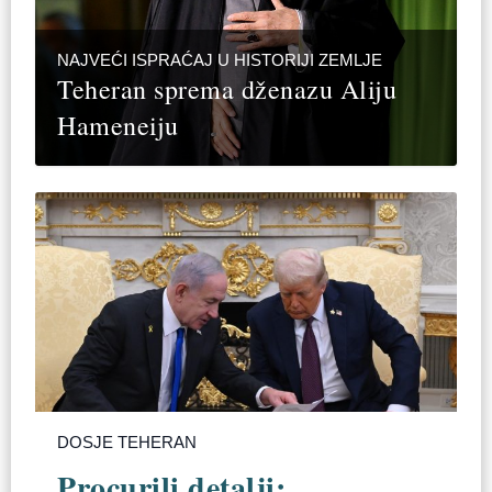
NAJVEĆI ISPRAĆAJ U HISTORIJI ZEMLJE
Teheran sprema dženazu Aliju
Hameneiju
DOSJE TEHERAN
Procurili detalji: