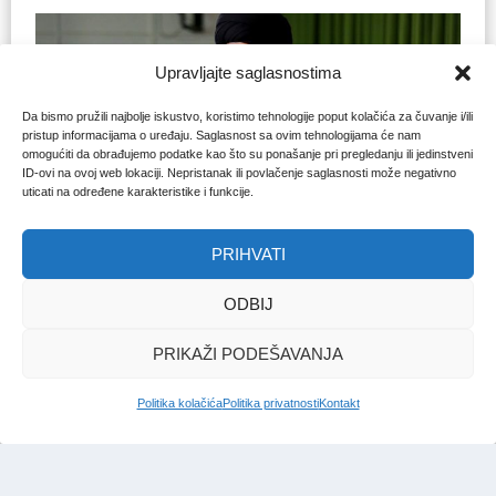
Upravljajte saglasnostima
Da bismo pružili najbolje iskustvo, koristimo tehnologije poput kolačića za čuvanje i/ili
pristup informacijama o uređaju. Saglasnost sa ovim tehnologijama će nam
omogućiti da obrađujemo podatke kao što su ponašanje pri pregledanju ili jedinstveni
ID-ovi na ovoj web lokaciji. Nepristanak ili povlačenje saglasnosti može negativno
uticati na određene karakteristike i funkcije.
PRIHVATI
PISANJE TIMESA
Britanci tvrde: Hamnei sprema
ODBIJ
bijeg u Moskvu
PRIKAŽI PODEŠAVANJA
Redakcija Bosna
|
5. jan. 2026.
Politika kolačića
Politika privatnosti
Kontakt