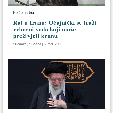
Ko će na tron
Rat u Iranu: Očajnički se traži
vrhovni vođa koji može
preživjeti krunu
Redakcija Bosna
|
6. mar. 2026.