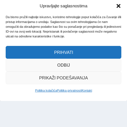
Upravljajte saglasnostima
Da bismo pružili najbolje iskustvo, koristimo tehnologije poput kolačića za čuvanje i/ili
pristup informacijama o uređaju. Saglasnost sa ovim tehnologijama će nam
omogućiti da obrađujemo podatke kao što su ponašanje pri pregledanju ili jedinstveni
ID-ovi na ovoj web lokaciji. Nepristanak ili povlačenje saglasnosti može negativno
uticati na određene karakteristike i funkcije.
PRIHVATI
ODBIJ
PRIKAŽI PODEŠAVANJA
Politika kolačića
Politika privatnosti
Kontakt