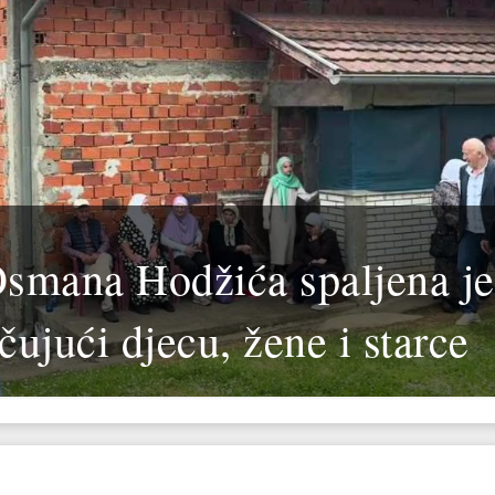
Osmana Hodžića spaljena je
čujući djecu, žene i starce