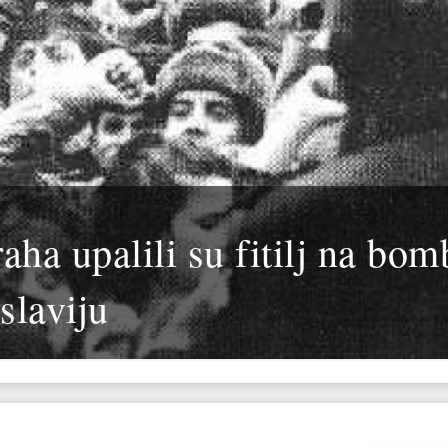
aha upalili su fitilj na bom
slaviju