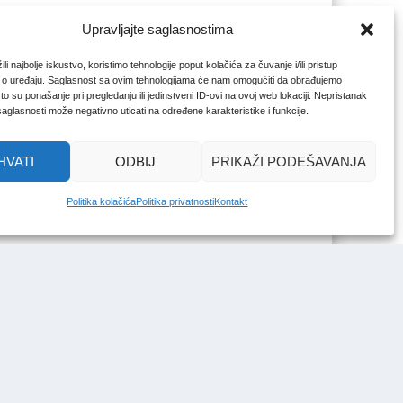
Upravljajte saglasnostima
li najbolje iskustvo, koristimo tehnologije poput kolačića za čuvanje i/ili pristup
 o uređaju. Saglasnost sa ovim tehnologijama će nam omogućiti da obrađujemo
o su ponašanje pri pregledanju ili jedinstveni ID-ovi na ovoj web lokaciji. Nepristanak
 saglasnosti može negativno uticati na određene karakteristike i funkcije.
HVATI
ODBIJ
PRIKAŽI PODEŠAVANJA
Politika kolačića
Politika privatnosti
Kontakt