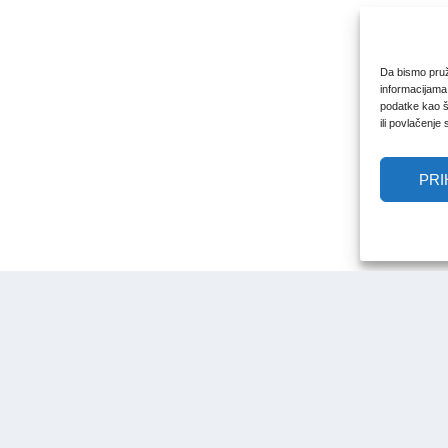
Da bismo pruži
informacijama
podatke kao št
ili povlačenje
PRI