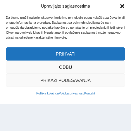
Upravljajte saglasnostima
Da bismo pružili najbolje iskustvo, koristimo tehnologije poput kolačića za čuvanje i/ili
pristup informacijama o uređaju. Saglasnost sa ovim tehnologijama će nam
omogućiti da obrađujemo podatke kao što su ponašanje pri pregledanju ili jedinstveni
ID-ovi na ovoj web lokaciji. Nepristanak ili povlačenje saglasnosti može negativno
uticati na određene karakteristike i funkcije.
PRIHVATI
ODBIJ
PRIKAŽI PODEŠAVANJA
Politika kolačića
Politika privatnosti
Kontakt