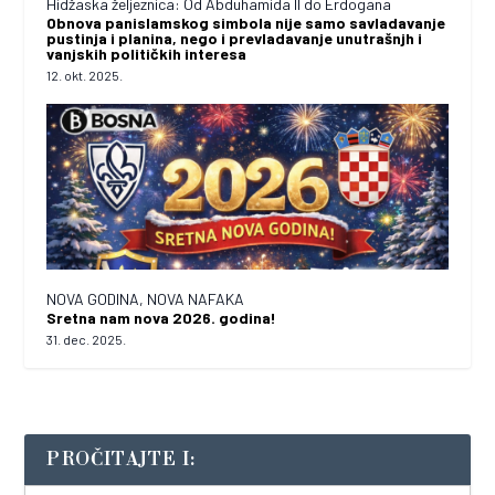
Hidžaska željeznica: Od Abduhamida II do Erdogana
Obnova panislamskog simbola nije samo savladavanje
pustinja i planina, nego i prevladavanje unutrašnjh i
vanjskih političkih interesa
12. okt. 2025.
NOVA GODINA, NOVA NAFAKA
Sretna nam nova 2026. godina!
31. dec. 2025.
PROČITAJTE I: