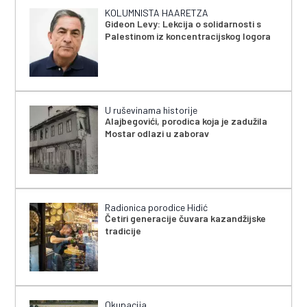
KOLUMNISTA HAARETZA
Gideon Levy: Lekcija o solidarnosti s
Palestinom iz koncentracijskog logora
U ruševinama historije
Alajbegovići, porodica koja je zadužila
Mostar odlazi u zaborav
Radionica porodice Hidić
Četiri generacije čuvara kazandžijske
tradicije
Okupacija