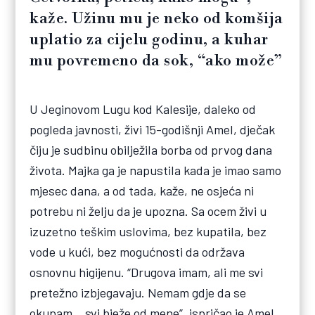
kaže. Užinu mu je neko od komšija
uplatio za cijelu godinu, a kuhar
mu povremeno da sok, “ako može”
U Jeginovom Lugu kod Kalesije, daleko od
pogleda javnosti, živi 15-godišnji Amel, dječak
čiju je sudbinu obilježila borba od prvog dana
života. Majka ga je napustila kada je imao samo
mjesec dana, a od tada, kaže, ne osjeća ni
potrebu ni želju da je upozna. Sa ocem živi u
izuzetno teškim uslovima, bez kupatila, bez
vode u kući, bez mogućnosti da održava
osnovnu higijenu. “Drugova imam, ali me svi
pretežno izbjegavaju. Nemam gdje da se
okupam… svi bježe od mene”, ispričao je Amel,