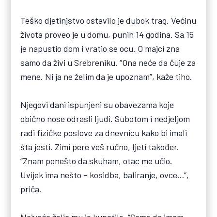
Teško djetinjstvo ostavilo je dubok trag. Većinu
života proveo je u domu, punih 14 godina. Sa 15
je napustio dom i vratio se ocu. O majci zna
samo da živi u Srebreniku. “Ona neće da čuje za
mene. Ni ja ne želim da je upoznam”, kaže tiho.
Njegovi dani ispunjeni su obavezama koje
obično nose odrasli ljudi. Subotom i nedjeljom
radi fizičke poslove za dnevnicu kako bi imali
šta jesti. Zimi pere veš ručno, ljeti također.
“Znam ponešto da skuham, otac me učio.
Uvijek ima nešto – kosidba, baliranje, ovce…”,
priča.