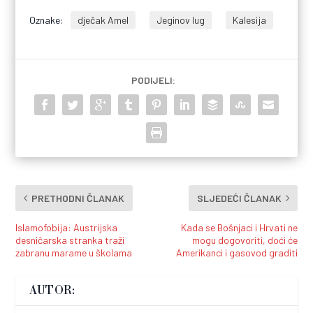
Oznake:
dječak Amel
Jeginov lug
Kalesija
PODIJELI:
PRETHODNI ČLANAK
SLJEDEĆI ČLANAK
Islamofobija: Austrijska
Kada se Bošnjaci i Hrvati ne
desničarska stranka traži
mogu dogovoriti, doći će
zabranu marame u školama
Amerikanci i gasovod graditi
AUTOR: