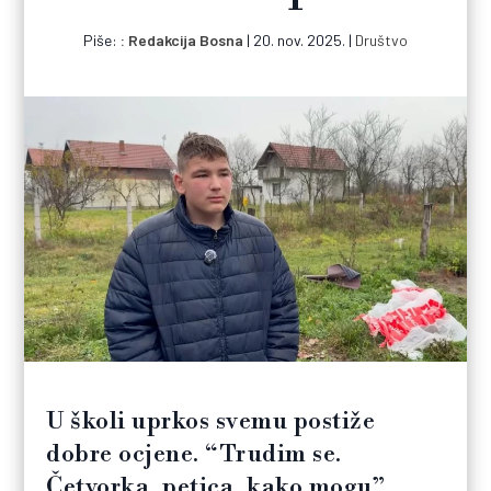
Piše:
Redakcija Bosna
|
20. nov. 2025.
|
Društvo
U školi uprkos svemu postiže
dobre ocjene. “Trudim se.
Četvorka, petica, kako mogu”,