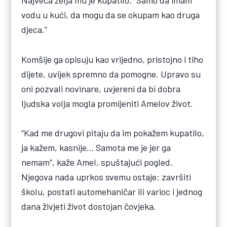
Najveća želja mu je kupatilo. “Samo da imam
vodu u kući, da mogu da se okupam kao druga
djeca.”
Komšije ga opisuju kao vrijedno, pristojno i tiho
dijete, uvijek spremno da pomogne. Upravo su
oni pozvali novinare, uvjereni da bi dobra
ljudska volja mogla promijeniti Amelov život.
“Kad me drugovi pitaju da im pokažem kupatilo,
ja kažem, kasnije… Samota me je jer ga
nemam”, kaže Amel, spuštajući pogled.
Njegova nada uprkos svemu ostaje: završiti
školu, postati automehaničar ili varioc i jednog
dana živjeti život dostojan čovjeka.