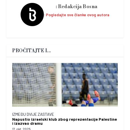
Redakcija Bosna
Pogledajte sve članke ovog autora
PROČITAJTE I...
IZMEĐU DVIJE ZASTAVE
Napustio izraelski klub zbog reprezentacije Palestine
i izazvao dramu
17. okt. 2025.