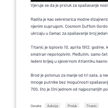
Vjeruje se da je prsluk za spašavanje nosi
Radila je kao sekretarica modne dizajneri
njenim suprugom, Cosmom Duffom Gordonom
ukrcaju u čamac za spašavanje broj jedan i
Titanic je isplovio 10. aprila 1912. godine,
smatran nepotopivim. Međutim, samo četir
ledeni brijeg u sjevernom Atlantiku kasno 
Brod je potonuo za manje od tri sata, a n
mnoge putnike bez mogućnosti spašavanja. 
700, što je čini jednom od najpoznatijih p
Oznake:
Aukcija
Prsluk
Titanic