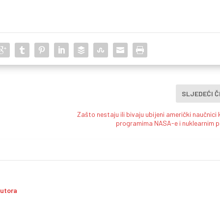
SLJEDEĆI 
Zašto nestaju ili bivaju ubijeni američki naučnici 
programima NASA-e i nuklearnim 
autora