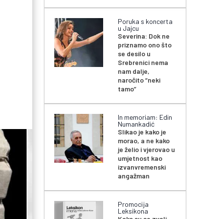
Poruka s koncerta
u Jajcu
Severina: Dok ne
priznamo ono što
se desilo u
Srebrenici nema
nam dalje,
naročito “neki
tamo”
In memoriam: Edin
Numankadić
Slikao je kako je
morao, a ne kako
je želio i vjerovao u
umjetnost kao
izvanvremenski
angažman
Promocija
Leksikona
Kako su se zvali