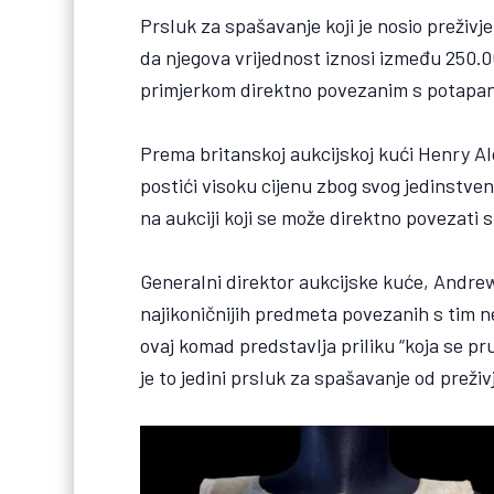
Prsluk za spašavanje koji je nosio preživjel
da njegova vrijednost iznosi između 250.00
primjerkom direktno povezanim s potapan
Prema britanskoj aukcijskoj kući Henry A
postići visoku cijenu zbog svog jedinstven
na aukciji koji se može direktno povezati s
Generalni direktor aukcijske kuće, Andrew
najikoničnijih predmeta povezanih s tim
ovaj komad predstavlja priliku “koja se pr
je to jedini prsluk za spašavanje od preživj