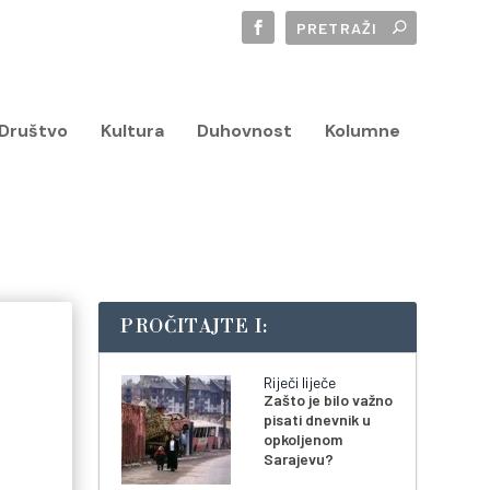
Društvo
Kultura
Duhovnost
Kolumne
PROČITAJTE I:
Riječi liječe
Zašto je bilo važno
pisati dnevnik u
opkoljenom
Sarajevu?