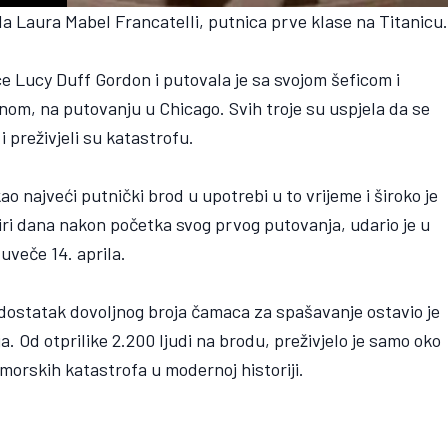
la Laura Mabel Francatelli, putnica prve klase na Titanicu
ce Lucy Duff Gordon i putovala je sa svojom šeficom i
, na putovanju u Chicago. Svih troje su uspjela da se
 preživjeli su katastrofu.
 kao najveći putnički brod u upotrebi u to vrijeme i široko je
i dana nakon početka svog prvog putovanja, udario je u
uveče 14. aprila.
edostatak dovoljnog broja čamaca za spašavanje ostavio je
Od otprilike 2.200 ljudi na brodu, preživjelo je samo oko
omorskih katastrofa u modernoj historiji.