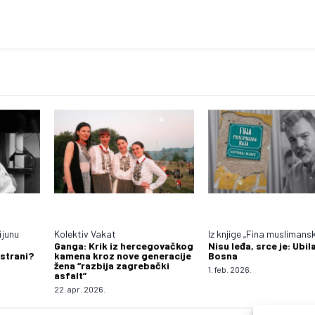
ijunu
Kolektiv Vakat
Iz knjige „Fina muslimansk
g
Ganga: Krik iz hercegovačkog
Nisu leđa, srce je: Ubil
 strani?
kamena kroz nove generacije
Bosna
žena “razbija zagrebački
1. feb. 2026.
asfalt”
22. apr. 2026.