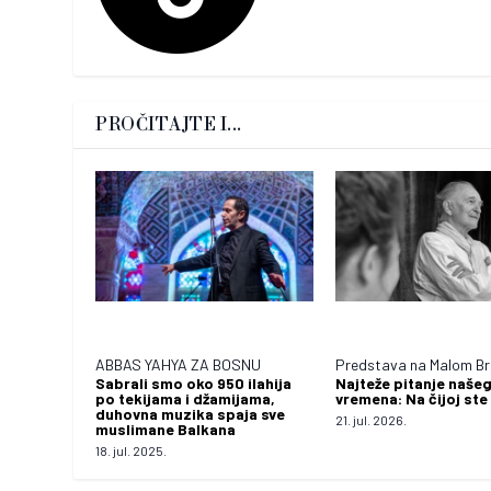
PROČITAJTE I...
ABBAS YAHYA ZA BOSNU
Predstava na Malom Br
Sabrali smo oko 950 ilahija
Najteže pitanje naše
po tekijama i džamijama,
vremena: Na čijoj ste
duhovna muzika spaja sve
21. jul. 2026.
muslimane Balkana
18. jul. 2025.