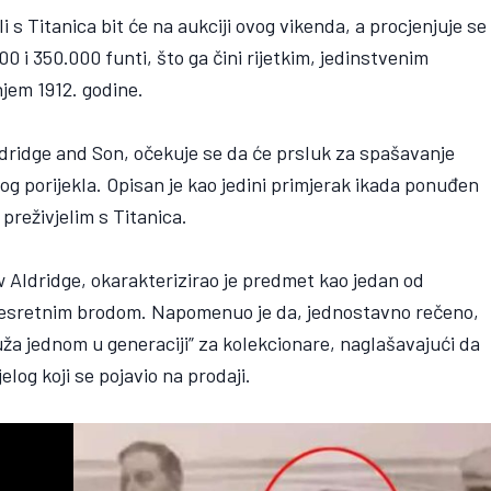
i s Titanica bit će na aukciji ovog vikenda, a procjenjuje se
0 i 350.000 funti, što ga čini rijetkim, jedinstvenim
jem 1912. godine.
ldridge and Son, očekuje se da će prsluk za spašavanje
og porijekla. Opisan je kao jedini primjerak ikada ponuđen
 preživjelim s Titanica.
 Aldridge, okarakterizirao je predmet kao jedan od
 nesretnim brodom. Napomenuo je da, jednostavno rečeno,
uža jednom u generaciji” za kolekcionare, naglašavajući da
elog koji se pojavio na prodaji.