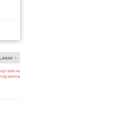
ČLANAK
koji rade na
programima