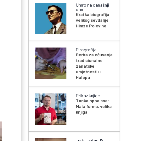
Umro na današnji
dan
Kratka biografija
velikog sevdalije
Himze Polovine
Pirografija
Borba za očuvanje
tradicionalne
zanatske
umjetnosti u
Halepu
Prikaz knjige
Tanka opna sna:
Mala forma, velika
knjiga
Turbulentno 19.