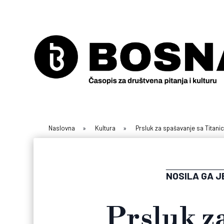
Naslovna
»
Kultura
»
Prsluk za spašavanje sa Titanic
NOSILA GA J
Prsluk z