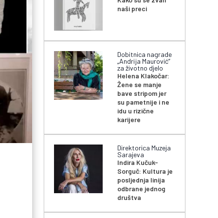
naši preci
Dobitnica nagrade
„Andrija Maurović”
za životno djelo
Helena Klakočar:
Žene se manje
bave stripom jer
su pametnije i ne
idu u rizične
karijere
Direktorica Muzeja
Sarajeva
Indira Kučuk-
Sorguč: Kultura je
posljednja linija
odbrane jednog
društva