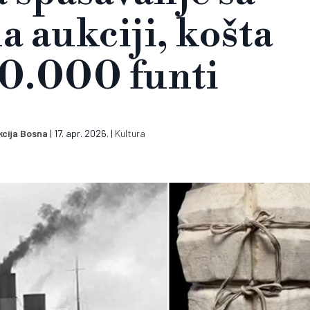
a aukciji, košta
0.000 funti
cija Bosna
|
17. apr. 2026.
|
Kultura