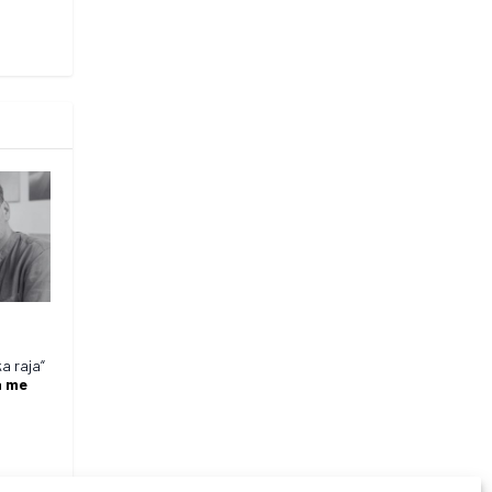
a raja“
a me