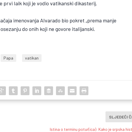
e prvi laik koji je vodio vatikanski dikasterij.
 značaja imenovanja Alvarado bio pokret „prema manje
osezanju do onih koji ne govore italijanski.
Papa
vatikan
SLJEDEĆI 
Istina o terminu potur(ica): Kako je srpska his