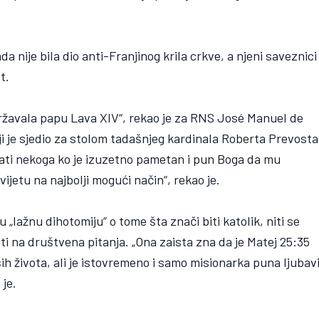
 nije bila dio anti-Franjinog krila crkve, a njeni saveznici
t.
održavala papu Lava XIV“, rekao je za RNS José Manuel de
koji je sjedio za stolom tadašnjeg kardinala Roberta Prevosta
imati nekoga ko je izuzetno pametan i pun Boga da mu
jetu na najbolji mogući način“, rekao je.
„lažnu dihotomiju“ o tome šta znači biti katolik, niti se
niti na društvena pitanja. „Ona zaista zna da je Matej 25:35
ših života, ali je istovremeno i samo misionarka puna ljubav
 je.