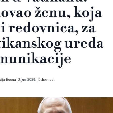
ovao ženu, koja
ni redovnica, za
tikanskog ureda
munikacije
ija Bosna
|
3. jun. 2026.
|
Duhovnost