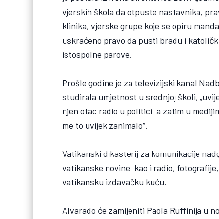
vjerskih škola da otpuste nastavnika, pra
klinika, vjerske grupe koje se opiru mand
uskraćeno pravo da pusti bradu i katoličku
istospolne parove.
Prošle godine je za televizijski kanal Nadb
studirala umjetnost u srednjoj školi, „uvij
njen otac radio u politici, a zatim u mediji
me to uvijek zanimalo“.
Vatikanski dikasterij za komunikacije na
vatikanske novine, kao i radio, fotografij
vatikansku izdavačku kuću.
Alvarado će zamijeniti Paola Ruffinija u n