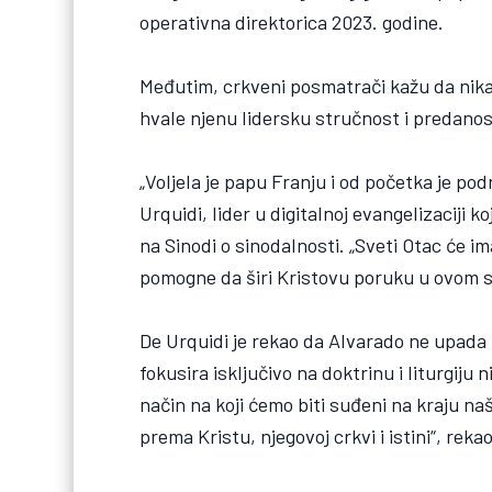
operativna direktorica 2023. godine.
Međutim, crkveni posmatrači kažu da nikada
hvale njenu lidersku stručnost i predanos
„Voljela je papu Franju i od početka je p
Urquidi, lider u digitalnoj evangelizaciji 
na Sinodi o sinodalnosti. „Sveti Otac će 
pomogne da širi Kristovu poruku u ovom svi
De Urquidi je rekao da Alvarado ne upada u 
fokusira isključivo na doktrinu i liturgiju 
način na koji ćemo biti suđeni na kraju na
prema Kristu, njegovoj crkvi i istini“, rekao