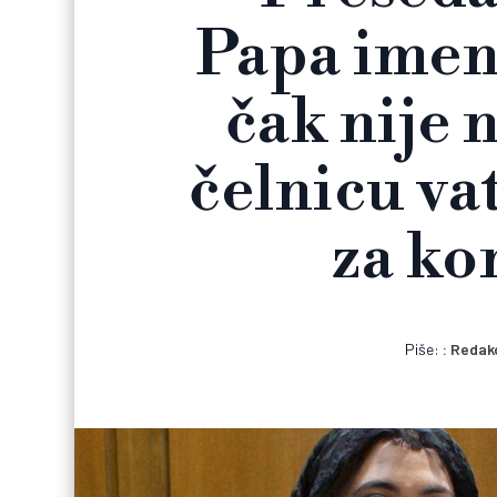
Papa imen
čak nije 
čelnicu va
za ko
Piše:
Redakc