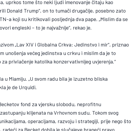
da, uprkos tome što neki ljudi imenovanje čitaju kao
mirili Donald Trump“, on to tumači drugačije, posebno zato
N-a koji su kritikovali posljednja dva pape. „Mislim da se
govori engleski – to je najvažnije“, rekao je.
nazivom „Lav XIV i Globalna Crkva: Jedinstvo i mir“, priznao
em unošenja većeg jedinstva u crkvu i mislim da je to
 za privlačenje katolika konzervativnijeg uvjerenja.“
la u Miamiju. „U svom radu bila je izuzetno bliska
la je de Urquidi.
 Becketov fond za vjersku slobodu, neprofitnu
u zastupanju klijenata na Vrhovnom sudu. Tokom svog
nikacijama, operacijama, razvoju i strategiji, prije nego št
e, radeći za Becket dobila je slučajeve braneći pravo