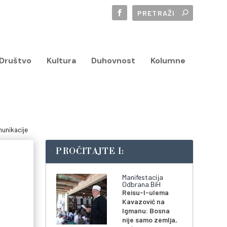
Društvo
Kultura
Duhovnost
Kolumne
munikacije
PROČITAJTE I:
Manifestacija
Odbrana BiH
Reisu-l-ulema
Kavazović na
Igmanu: Bosna
nije samo zemlja,