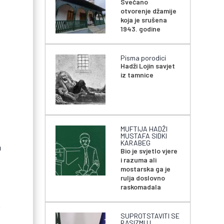
Svečano
otvorenje džamije
koja je srušena
1943. godine
Pisma porodici
Hadži Lojin savjet
iz tamnice
MUFTIJA HADŽI
MUSTAFA SIDKI
KARABEG
a
Bio je svjetlo vjere
i razuma ali
mostarska ga je
rulja doslovno
raskomadala
,
SUPROTSTAVITI SE
RASIZMU I