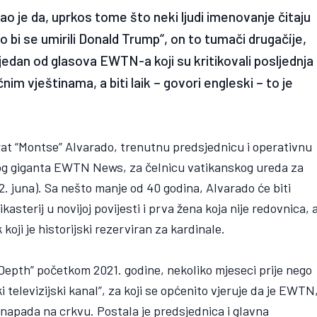
ao je da, uprkos tome što neki ljudi imenovanje čitaju
ko bi se umirili Donald Trump“, on to tumači drugačije,
jedan od glasova EWTN-a koji su kritikovali posljednja
čnim vještinama, a biti laik – govori engleski – to je
at “Montse” Alvarado, trenutnu predsjednicu i operativnu
kog giganta EWTN News, za čelnicu vatikanskog ureda za
(2. juna). Sa nešto manje od 40 godina, Alvarado će biti
asterij u novijoj povijesti i prva žena koja nije redovnica, 
koji je historijski rezerviran za kardinale.
Depth” početkom 2021. godine, nekoliko mjeseci prije nego
čki televizijski kanal”, za koji se općenito vjeruje da je EWTN
 napada na crkvu. Postala je predsjednica i glavna