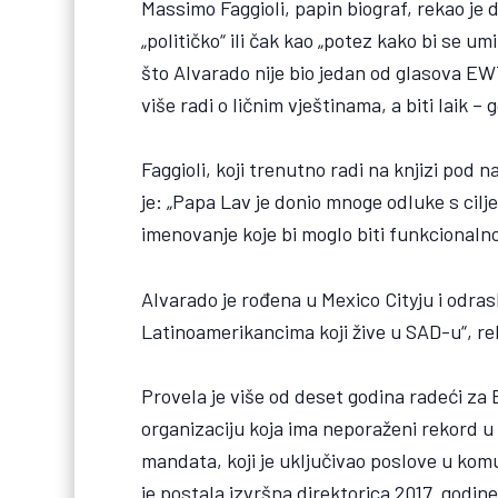
Massimo Faggioli, papin biograf, rekao je 
„političko“ ili čak kao „potez kako bi se u
što Alvarado nije bio jedan od glasova EWT
više radi o ličnim vještinama, a biti laik – 
Faggioli, koji trenutno radi na knjizi pod 
je: „Papa Lav je donio mnoge odluke s cilj
imenovanje koje bi moglo biti funkcionalno
Alvarado je rođena u Mexico Cityju i odras
Latinoamerikancima koji žive u SAD-u“, rek
Provela je više od deset godina radeći za
organizaciju koja ima neporaženi rekord 
mandata, koji je uključivao poslove u komu
je postala izvršna direktorica 2017. godin