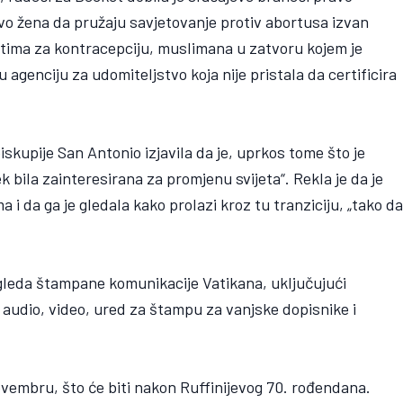
vo žena da pružaju savjetovanje protiv abortusa izvan
atima za kontracepciju, muslimana u zatvoru kojem je
 agenciju za udomiteljstvo koja nije pristala da certificira
iskupije San Antonio izjavila da je, uprkos tome što je
ek bila zainteresirana za promjenu svijeta“. Rekla je da je
ma i da ga je gledala kako prolazi kroz tu tranziciju, „tako d
dgleda štampane komunikacije Vatikana, uključujući
e, audio, video, ured za štampu za vanjske dopisnike i
ovembru, što će biti nakon Ruffinijevog 70. rođendana.