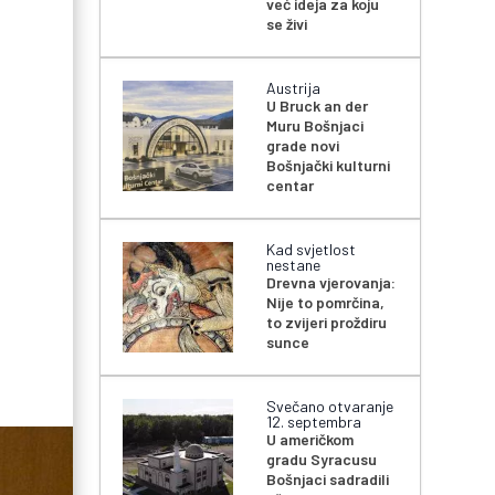
već ideja za koju
se živi
Austrija
U Bruck an der
Muru Bošnjaci
grade novi
Bošnjački kulturni
centar
Kad svjetlost
nestane
Drevna vjerovanja:
Nije to pomrčina,
to zvijeri proždiru
sunce
Svečano otvaranje
12. septembra
U američkom
gradu Syracusu
Bošnjaci sadradili