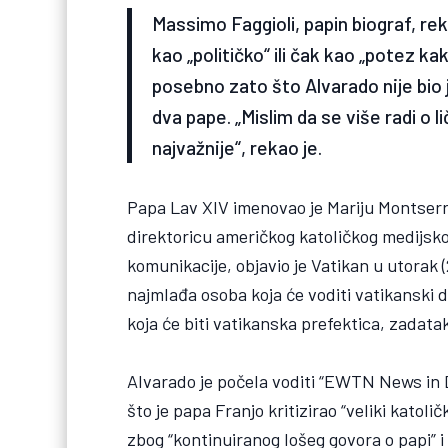
Massimo Faggioli, papin biograf, rek
kao „političko“ ili čak kao „potez ka
posebno zato što Alvarado nije bio 
dva pape. „Mislim da se više radi o li
najvažnije“, rekao je.
Papa Lav XIV imenovao je Mariju Montserr
direktoricu američkog katoličkog medijs
komunikacije, objavio je Vatikan u utorak 
najmlađa osoba koja će voditi vatikanski dik
koja će biti vatikanska prefektica, zadatak 
Alvarado je počela voditi “EWTN News in 
što je papa Franjo kritizirao “veliki katoli
zbog “kontinuiranog lošeg govora o papi” i