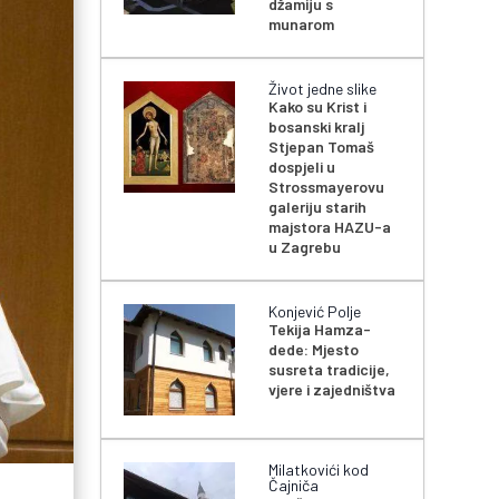
džamiju s
munarom
Život jedne slike
Kako su Krist i
bosanski kralj
Stjepan Tomaš
dospjeli u
Strossmayerovu
galeriju starih
majstora HAZU-a
u Zagrebu
Konjević Polje
Tekija Hamza-
dede: Mjesto
susreta tradicije,
vjere i zajedništva
Milatkovići kod
Čajniča