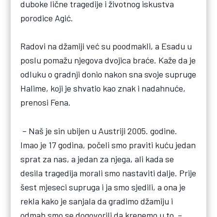
duboke lične tragedije i životnog iskustva
porodice Agić.
Radovi na džamiji već su poodmakli, a Esadu u
poslu pomažu njegova dvojica braće. Kaže da je
odluku o gradnji donio nakon sna svoje supruge
Halime, koji je shvatio kao znak i nadahnuće,
prenosi Fena.
– Naš je sin ubijen u Austriji 2005. godine.
Imao je 17 godina, počeli smo praviti kuću jedan
sprat za nas, a jedan za njega, ali kada se
desila tragedija morali smo nastaviti dalje. Prije
šest mjeseci supruga i ja smo sjedili, a ona je
rekla kako je sanjala da gradimo džamiju i
odmah smo se dogovorili da krenemo u to –