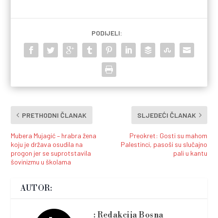
PODIJELI:
PRETHODNI ČLANAK
SLJEDEĆI ČLANAK
Mubera Mujagić – hrabra žena
Preokret: Gosti su mahom
koju je država osudila na
Palestinci, pasoši su slučajno
progon jer se suprotstavila
pali u kantu
šovinizmu u školama
AUTOR:
Redakcija Bosna