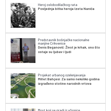
Heroj oslobodilačkog rata
Posljednja bitka heroja Izeta Nanića
Predstavnik bošnjačke nacionalne
manjine Crikvenice
Denis Beganović: Život je krhak, ono što
ostaje su ljubav i ljudi
Projekat urbanog ozelenjavanja
Millet Bahçesi: Za samo nekoliko godina
izgrađeno stotine narodnih vrtova
Most koji se gradi iz učionice