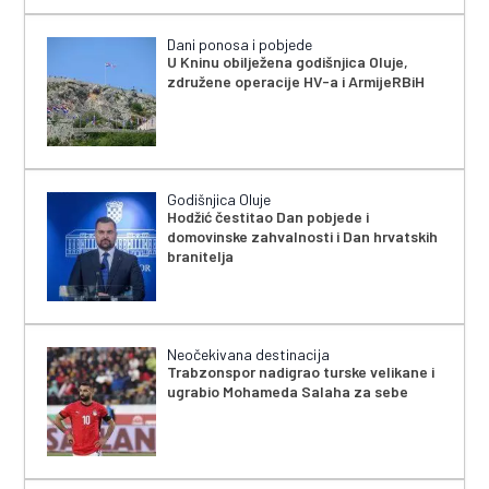
Dani ponosa i pobjede
U Kninu obilježena godišnjica Oluje,
združene operacije HV-a i ArmijeRBiH
Godišnjica Oluje
Hodžić čestitao Dan pobjede i
domovinske zahvalnosti i Dan hrvatskih
branitelja
Neočekivana destinacija
Trabzonspor nadigrao turske velikane i
ugrabio Mohameda Salaha za sebe