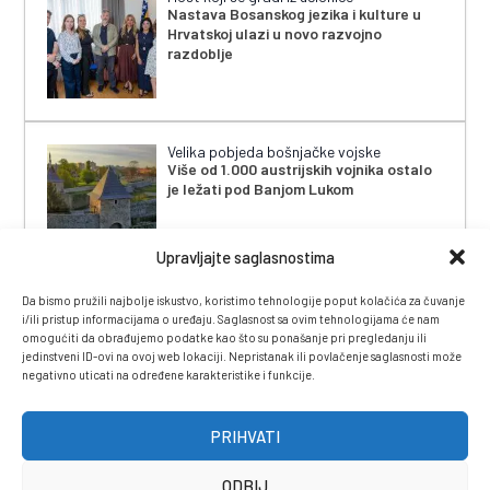
Nastava Bosanskog jezika i kulture u
Hrvatskoj ulazi u novo razvojno
razdoblje
Velika pobjeda bošnjačke vojske
Više od 1.000 austrijskih vojnika ostalo
je ležati pod Banjom Lukom
Upravljajte saglasnostima
Da bismo pružili najbolje iskustvo, koristimo tehnologije poput kolačića za čuvanje
i/ili pristup informacijama o uređaju. Saglasnost sa ovim tehnologijama će nam
omogućiti da obrađujemo podatke kao što su ponašanje pri pregledanju ili
jedinstveni ID-ovi na ovoj web lokaciji. Nepristanak ili povlačenje saglasnosti može
negativno uticati na određene karakteristike i funkcije.
IMPRESSUM
|
UVJETI KORIŠTENJA
|
POLITIKA
PRIVATNOSTI
|
KONTAKT
|
ČASOPIS
PRIHVATI
ODBIJ