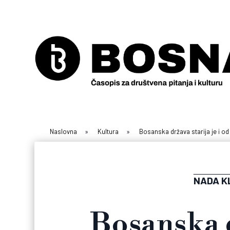
Naslovna
»
Kultura
»
Bosanska država starija je i od
NADA K
Bosanska d