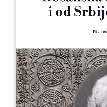
i od Srbi
Piše:
BO