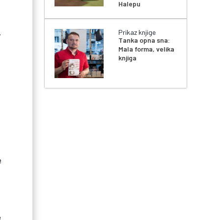
Halepu
.
Prikaz knjige
Tanka opna sna:
Mala forma, velika
knjiga
i
e
e