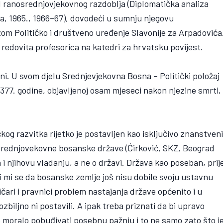
l ranosrednjovjekovnog razdoblja (Diplomatička analiza
a, 1965., 1966–67), dovodeći u sumnju njegovu
ezom Političko i društveno uređenje Slavonije za Arpadovića
. redovita profesorica na katedri za hrvatsku povijest.
sni. U svom djelu Srednjevjekovna Bosna – Politički položaj
77. godine, objavljenoj osam mjeseci nakon njezine smrti,
čkog razvitka rijetko je postavljen kao isključivo znanstven
a srednjovekovne bosanske države (Ćirković, SKZ, Beograd
ma i njihovu vladanju, a ne o državi. Država kao poseban, prij
ni mi se da bosanske zemlje još nisu dobile svoju ustavnu
ičari i pravnici problem nastajanja države općenito i u
biljno ni postavili. A ipak treba priznati da bi upravo
moralo pobuđivati posebnu pažnju i to ne samo zato što j