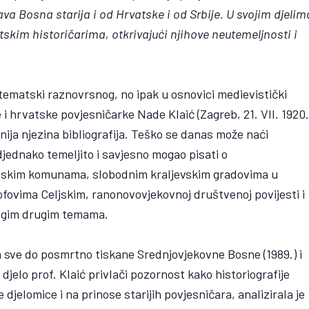
žava Bosna starija i od Hrvatske i od Srbije. U svojim djelim
tskim historičarima, otkrivajući njihove neutemeljnosti i
tematski raznovrsnog, no ipak u osnovici medievistički
 i hrvatske povjesničarke Nade Klaić (Zagreb, 21. VII. 1920
punija njezina bibliografija. Teško se danas može naći
djednako temeljito i savjesno mogao pisati o
inskim komunama, slobodnim kraljevskim gradovima u
ofovima Celjskim, ranonovovjekovnoj društvenoj povijesti i
nogim drugim temama.
a sve do posmrtno tiskane Srednjovjekovne Bosne (1989.) i
 djelo prof. Klaić privlači pozornost kako historiografije
se djelomice i na prinose starijih povjesničara, analizirala je