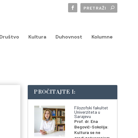
Društvo
Kultura
Duhovnost
Kolumne
PROČITAJTE I:
Filozofski fakultet
Univerziteta u
Sarajevu
Prof. dr. Ena
Begović-Sokolija:
Kultura se ne
gradi zatvaranjem