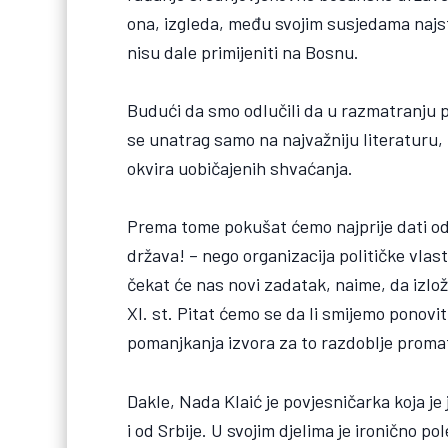
ona, izgleda, među svojim susjedama najsta
nisu dale primijeniti na Bosnu.
Budući da smo odlučili da u razmatranju
se unatrag samo na najvažniju literaturu, 
okvira uobičajenih shvaćanja.
Prema tome pokušat ćemo najprije dati od
država! – nego organizacija političke vla
čekat će nas novi zadatak, naime, da izlož
XI. st. Pitat ćemo se da li smijemo ponoviti
pomanjkanja izvora za to razdoblje promatr
Dakle, Nada Klaić je povjesničarka koja je 
i od Srbije. U svojim djelima je ironično p