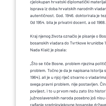
cjelokupan hrvatski diplomatički materija
isprava iz doba hrvatskih narodnih vladar
autentičnost. God. 1946. doktorirala je t
Od 1954. bila je privatni docent, a od 1968
Kraj njenog života označio je pisanje o Bo
bosanskih vladara do Tvrtkove krunidbe 13
Nada Klaić je pisala:
„Što se tiče Bosne, problem njezina politi
problem. Točno je da je napisana Istorij
1964), ali je u njoj riječ stvarno o vladari
svega pravni problem, nije postavljen. Či
povijest, i to u prvom redu zato što histor
južnoslavenskih naroda posebno još nisu oz
rađanje srednjovjekovne bosanske države 