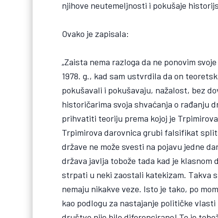
njihove neutemeljnosti i pokušaje historij
Ovako je zapisala:
„Zaista nema razloga da ne ponovim svoje
1978. g., kad sam ustvrdila da on teoretski
pokušavali i pokušavaju, nažalost, bez d
historičarima svoja shvaćanja o rađanju 
prihvatiti teoriju prema kojoj je Trpimiro
Trpimirova darovnica grubi falsifikat spli
države ne može svesti na pojavu jedne dar
država javlja tobože tada kad je klasnom 
strpati u neki zaostali katekizam. Takva 
nemaju nikakve veze. Isto je tako, po mom
kao podlogu za nastajanje političke vlasti
društvo nije bilo diferencirano! To je tobo