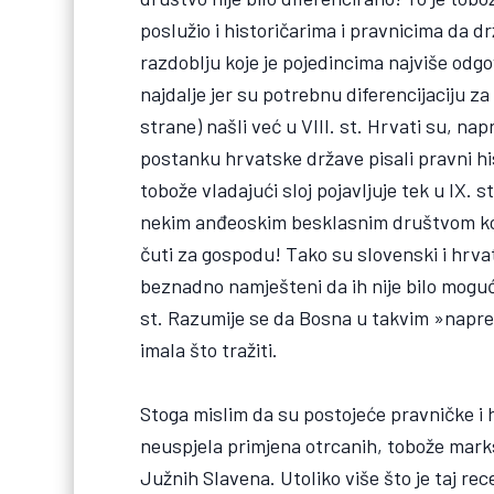
poslužio i historičarima i pravnicima da d
razdoblju koje je pojedincima najviše odgov
najdalje jer su potrebnu diferencijaciju 
strane) našli već u VIII. st. Hrvati su, nap
postanku hrvatske države pisali pravni hist
tobože vladajući sloj pojavljuje tek u IX. 
nekim anđeoskim besklasnim društvom koje
čuti za gospodu! Tako su slovenski i hrva
beznadno namješteni da ih nije bilo moguće
st. Razumije se da Bosna u takvim »napre
imala što tražiti.
Stoga mislim da su postojeće pravničke i 
neuspjela primjena otrcanih, tobože mark
Južnih Slavena. Utoliko više što je taj rec