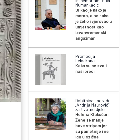
In memoriam: Edin
Numankadić
Slikao je kako je
morao, a ne kako
je želio i vjerovao u
umjetnost kao
izvanvremenski
angažman
Promocija
Leksikona
Kako su se zvali
naši preci
Dobitnica nagrade
„Andrija Maurović”
za životno djelo
Helena Klakočar:
Žene se manje
bave stripom jer
su pametnije i ne
idu u rizične