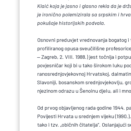
Klaić koja je jasno i glasno rekla da je dr
je ironično polemizirala sa srpskim i hrva
pokušaje historijskih podvala.
Osnovni preduvjet vrednovanja bogatog i 
profiliranog opusa sveučilišne profesorice
‒ Zagreb, 2. VIII. 1988.) jest točnija i pot
povjesničar koji bi u tako širokom luku po
ranosrednjovjekovnoj Hrvatskoj, dalmat
Slavoniji, bosanskom srednjovjekovlju, gr
njezinom odrazu u Šenoinu djelu, ali i m
Od prvog objavljenog rada godine 1944. p
Povijesti Hrvata u srednjem vijeku (1990.),
tako i tzv. „običnih čitatelja”. Oslanjajući 