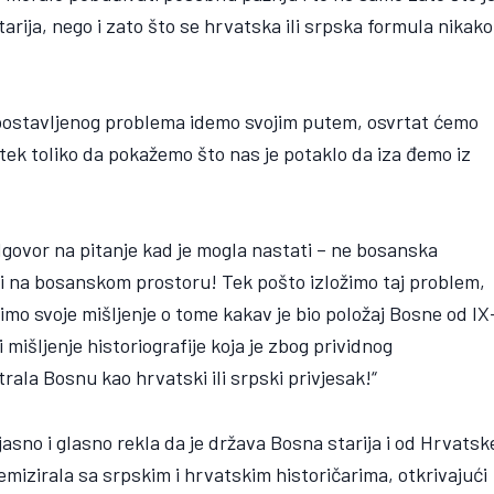
rija, nego i zato što se hrvatska ili srpska formula nikako
 postavljenog problema idemo svojim putem, osvrtat ćemo
tek toliko da pokažemo što nas je potaklo da iza đemo iz
govor na pitanje kad je mogla nastati – ne bosanska
sti na bosanskom prostoru! Tek pošto izložimo taj problem,
imo svoje mišljenje o tome kakav je bio položaj Bosne od IX
 mišljenje historiografije koja je zbog prividnog
ala Bosnu kao hrvatski ili srpski privjesak!“
jasno i glasno rekla da je država Bosna starija i od Hrvatsk
olemizirala sa srpskim i hrvatskim historičarima, otkrivajući