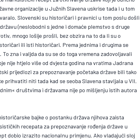
ržavne organizacije u Južnih Slavena uskrise tada i u tom
aralo. Slovenski su historičari i pravnici u tom poslu došli
za državu (neslobodni s jedne i domaće plemstvo s druge
rotiv, mnogo lošije prošli, bez obzira na to da li su o
oričari ili isti historičari. Prema jednima i drugima se
st. To zna i valjda da su se do toga vremena zadovoljavali
 nije htjelo više od dvjesta godina na vratima Jadrana
tski prijedlozi za prepoznavanje početaka države bili tako
 prihvatiti niti tada kad se seoba Slavena stavljala u VII.
dnim« društvima i državama nije po mišljenju istih autora
historičarske bajke o postanku država njihova zaista
sističkih recepata za prepoznavanje rođenja države u
ept dobio izrazito nacionalnu primjenu. Ako vladajući sloj