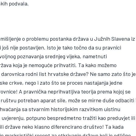
skih podvala.
 mišljenje o problemu postanka država u Južnih Slavena iz
 još nije postavljen. Isto je tako točno da su pravnici
ovoljnog poznavanja srednjeg vijeka, nametnuti
država koja je nemoguće prihvatiti. Ta kako možemo
va darovnica rodni list hrvatske države? Ne samo zato što je
tske crkve, nego i zato što se proces nastajanja jedne
ovnice! A pravnička neprihvatljiva teorija prema kojoj se
društvu potreban aparat sile, može se mirne duše odbaciti 
shvaćanja sa stvarnim historijskim razvitkom uistinu
 uvjerenju, potpuno bespredmetno tražiti kao preduvjet ili
 ili države neko klasno diferencirano društvo! Ta kada
že marksistički recept za otkrivanje države koji je odlično