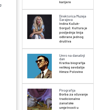
karijere
a
Direktorica Muzeja
Sarajeva
Indira Kučuk-
Sorguč: Kultura je
posljednja linija
odbrane jednog
.
društva
Umro na današnji
dan
Kratka biografija
velikog sevdalije
Himze Polovine
Pirografija
Borba za očuvanje
tradicionalne
zanatske
umjetnosti u