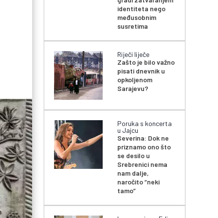
identiteta nego
međusobnim
susretima
Riječi liječe
Zašto je bilo važno
pisati dnevnik u
opkoljenom
Sarajevu?
Poruka s koncerta
u Jajcu
Severina: Dok ne
priznamo ono što
se desilo u
Srebrenici nema
nam dalje,
naročito “neki
tamo”