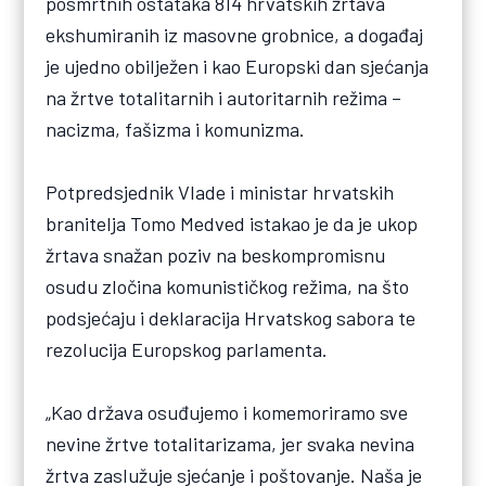
posmrtnih ostataka 814 hrvatskih žrtava
ekshumiranih iz masovne grobnice, a događaj
je ujedno obilježen i kao Europski dan sjećanja
na žrtve totalitarnih i autoritarnih režima –
nacizma, fašizma i komunizma.
Potpredsjednik Vlade i ministar hrvatskih
branitelja Tomo Medved istakao je da je ukop
žrtava snažan poziv na beskompromisnu
osudu zločina komunističkog režima, na što
podsjećaju i deklaracija Hrvatskog sabora te
rezolucija Europskog parlamenta.
„Kao država osuđujemo i komemoriramo sve
nevine žrtve totalitarizama, jer svaka nevina
žrtva zaslužuje sjećanje i poštovanje. Naša je