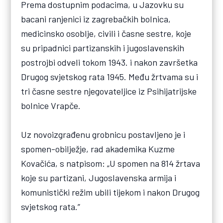
Prema dostupnim podacima, u Jazovku su
bacani ranjenici iz zagrebačkih bolnica,
medicinsko osoblje, civili i časne sestre, koje
su pripadnici partizanskih i jugoslavenskih
postrojbi odveli tokom 1943. i nakon završetka
Drugog svjetskog rata 1945. Među žrtvama su i
tri časne sestre njegovateljice iz Psihijatrijske
bolnice Vrapče.
Uz novoizgrađenu grobnicu postavljeno je i
spomen-obilježje, rad akademika Kuzme
Kovačića, s natpisom: „U spomen na 814 žrtava
koje su partizani, Jugoslavenska armija i
komunistički režim ubili tijekom i nakon Drugog
svjetskog rata.”