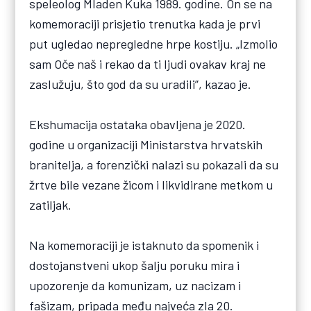
speleolog Mladen Kuka 1989. godine. On se na
komemoraciji prisjetio trenutka kada je prvi
put ugledao nepregledne hrpe kostiju. „Izmolio
sam Oče naš i rekao da ti ljudi ovakav kraj ne
zaslužuju, što god da su uradili”, kazao je.
Ekshumacija ostataka obavljena je 2020.
godine u organizaciji Ministarstva hrvatskih
branitelja, a forenzički nalazi su pokazali da su
žrtve bile vezane žicom i likvidirane metkom u
zatiljak.
Na komemoraciji je istaknuto da spomenik i
dostojanstveni ukop šalju poruku mira i
upozorenje da komunizam, uz nacizam i
fašizam, pripada među najveća zla 20.