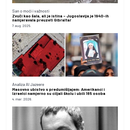
San o moći i važnosti
Zvuči kao šala, ali je istina – Jugoslavija je 1940-ih
namjeravala preuzeti Gibraltar
7. aug. 2025.
Analiza Al Jazeere
Masovno ubistvo s predumišljajem: Amerikanci i
Izraelci namjerno su ciljali školu i ubili 165 osoba
4. mar. 2026.