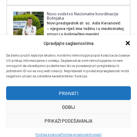
Novo vodstvo Nacionalne koordinacije
Bošnjaka
Novi predsjednik dr. sc. Adis Keranović
– njegova riječ ima težinu i u medicinskoj
struci i u bošnjačkoj manjini
Upravljajte saglasnostima
Da bismo pružili najbolje iskustvo, koristimo tehnologije poput kolačića za čuvanje
i/ili pristup informacijama o uređaju. Saglasnost sa ovim tehnologijama će nam
omogućiti da obrađujemo podatke kao što su ponašanje pri pregledanju ili
jedinstveni ID-ovi na ovoj web lokaciji. Nepristanak ili povlačenje saglasnosti može
negativno uticati na određene karakteristike i funkcije.
IMPRESSUM
|
UVJETI KORIŠTENJA
|
POLITIKA
PRIVATNOSTI
|
KONTAKT
|
ČASOPIS
PRIHVATI
ODBIJ
PRIKAŽI PODEŠAVANJA
Politika kolačića
Politika privatnosti
Kontakt