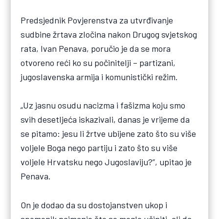
Predsjednik Povjerenstva za utvrđivanje
sudbine žrtava zločina nakon Drugog svjetskog
rata, Ivan Penava, poručio je da se mora
otvoreno reći ko su počinitelji – partizani,
jugoslavenska armija i komunistički režim.
„Uz jasnu osudu nacizma i fašizma koju smo
svih desetljeća iskazivali, danas je vrijeme da
se pitamo: jesu li žrtve ubijene zato što su više
voljele Boga nego partiju i zato što su više
voljele Hrvatsku nego Jugoslaviju?”, upitao je
Penava.
On je dodao da su dostojanstven ukop i
spomenik najmanje što se moglo učiniti, ali da