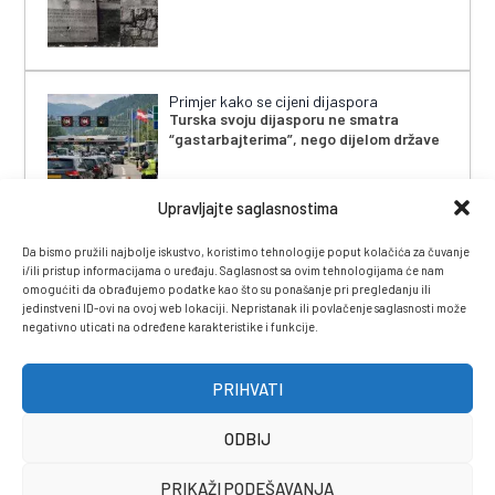
Primjer kako se cijeni dijaspora
Turska svoju dijasporu ne smatra
“gastarbajterima”, nego dijelom države
Upravljajte saglasnostima
Da bismo pružili najbolje iskustvo, koristimo tehnologije poput kolačića za čuvanje
i/ili pristup informacijama o uređaju. Saglasnost sa ovim tehnologijama će nam
omogućiti da obrađujemo podatke kao što su ponašanje pri pregledanju ili
jedinstveni ID-ovi na ovoj web lokaciji. Nepristanak ili povlačenje saglasnosti može
negativno uticati na određene karakteristike i funkcije.
IMPRESSUM
|
UVJETI KORIŠTENJA
|
POLITIKA
PRIVATNOSTI
|
KONTAKT
|
ČASOPIS
PRIHVATI
ODBIJ
PRIKAŽI PODEŠAVANJA