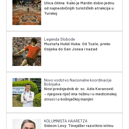
Ulica ćilima: Kako je Mardin dobio jednu
od najneobičnijih turističkih atrakcija u
Turskoj
Legenda Slobode
Mustafa Hukić Huka: Od Tuzle, preko
Osijeka do San Josea i nazad
Novo vodstvo Nacionalne koordinacije
Bošnjaka
Novi predsjednik dr. sc. Adis Keranović
– njegova riječ ima težinu i u medicinskoj
struci i u bošnjačkoj manjini
KOLUMNISTA HAARETZA
Gideon Levy: Tinejdžer razotkrio istinu