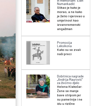
In memoriam: Edin
Numankadić
Slikao je kako je
morao, a ne kako
je želio i vjerovao u
umjetnost kao
izvanvremenski
angažman
Promocija
Leksikona
Kako su se zvali
naši preci
Dobitnica nagrade
„Andrija Maurović”
za životno djelo
Helena Klakočar:
Žene se manje
bave stripom jer
su pametnije i ne
idu u rizične