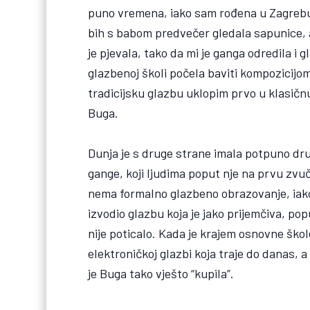
puno vremena, iako sam rođena u Zagrebu. 
bih s babom predvečer gledala sapunice, a
je pjevala, tako da mi je ganga odredila i 
glazbenoj školi počela baviti kompozicijom,
tradicijsku glazbu uklopim prvo u klasičnu
Buga.
Dunja je s druge strane imala potpuno druk
gange, koji ljudima poput nje na prvu zvuči
nema formalno glazbeno obrazovanje, iako 
izvodio glazbu koja je jako prijemčiva, pop
nije poticalo. Kada je krajem osnovne škole
elektroničkoj glazbi koja traje do danas, a 
je Buga tako vješto “kupila”.