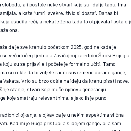
slobodu, ali postoje neke stvari koje su i dalje tabu. Ima
mijala, a kaže “umri, svekre, živio si dosta”. Danas bi
koja usudila reći, a neka je žena tada to otpjevala i ostalo j
kaže ona.
že da je sve krenulo početkom 2025. godine kada je
 se već idućeg tjedna u Zavičajnoj zajednici Široki Brijeg u
koju su se prijavile i počele je formalno učiti. Tamo
ima su rekle da bi voljele raditi suvremene obrade gange,
ava Vakata. Vrlo su brzo došle na ideju da krenu pisati nove,
šnje stanje, stvari koje muče njihovu generaciju.
nge koje smatraju relevantnima, a jako ih je puno.
radionici ojkanja, a ojkavica je u nekim aspektima slična
evati. Kad mi je Buga pristupila s idejom gange, bila sam