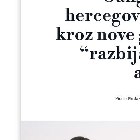
hercego
kroz nove 
“razbij
Piše:
Redak