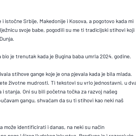
ne i istočne Srbije, Makedonije i Kosova, a pogotovo kada mi
ežnicu svoje babe, pogodili su me ti tradicijski stihovi koji
 Dunja.
 bio je trenutak kada je Bugina baba umrla 2024. godine.
ivala stihove gange koje je ona pjevala kada je bila mlada.
žete životne mudrosti. Ti tekstovi su vrlo jednostavni, u dv
i stanja. Oni su bili početna točka za razvoj našeg
roučavam gangu, shvaćam da su ti stihovi kao neki naš
a može identificirati i danas, na neki su način
e nego i šireg ljudskog iskustva. Predivno je i razarajuće