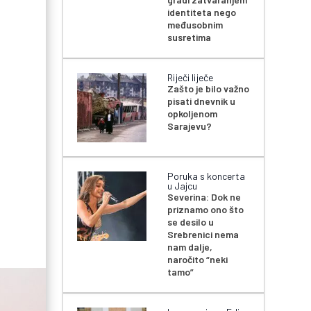
identiteta nego
međusobnim
susretima
Riječi liječe
Zašto je bilo važno
pisati dnevnik u
opkoljenom
Sarajevu?
Poruka s koncerta
u Jajcu
Severina: Dok ne
priznamo ono što
se desilo u
Srebrenici nema
nam dalje,
naročito “neki
tamo”