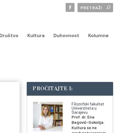
Društvo
Kultura
Duhovnost
Kolumne
PROČITAJTE I:
Filozofski fakultet
Univerziteta u
Sarajevu
Prof. dr. Ena
Begović-Sokolija:
Kultura se ne
gradi zatvaranjem