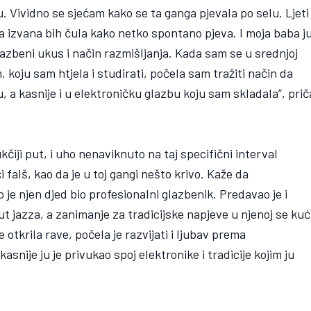
Vividno se sjećam kako se ta ganga pjevala po selu. Ljeti
 izvana bih čula kako netko spontano pjeva. I moja baba j
glazbeni ukus i način razmišljanja. Kada sam se u srednjoj
 koju sam htjela i studirati, počela sam tražiti način da
, a kasnije i u elektroničku glazbu koju sam skladala”, prič
čiji put, i uho nenaviknuto na taj specifični interval
 falš, kao da je u toj gangi nešto krivo. Kaže da
je njen djed bio profesionalni glazbenik. Predavao je i
ut jazza, a zanimanje za tradicijske napjeve u njenoj se kuć
 otkrila rave, počela je razvijati i ljubav prema
kasnije ju je privukao spoj elektronike i tradicije kojim ju