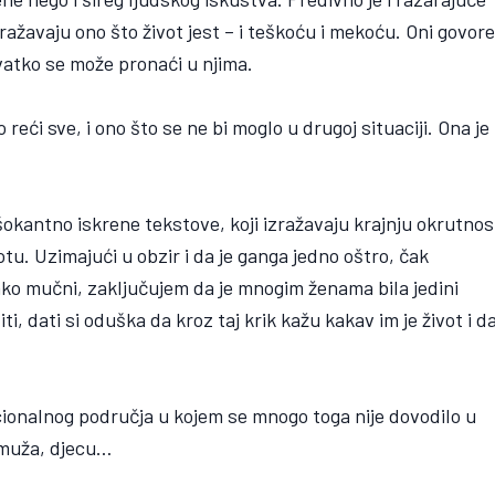
dražavaju ono što život jest – i teškoću i mekoću. Oni govor
vatko se može pronaći u njima.
eći sve, i ono što se ne bi moglo u drugoj situaciji. Ona je
 šokantno iskrene tekstove, koji izražavaju krajnju okrutnos
potu. Uzimajući u obzir i da je ganga jedno oštro, čak
ako mučni, zaključujem da je mnogim ženama bila jedini
i, dati si oduška da kroz taj krik kažu kakav im je život i d
icionalnog područja u kojem se mnogo toga nije dovodilo u
li muža, djecu…