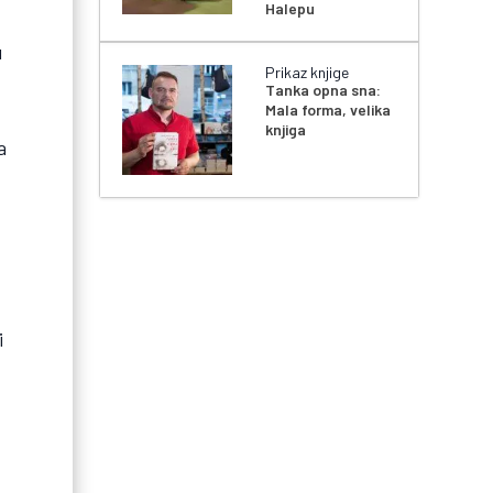
Halepu
u
Prikaz knjige
Tanka opna sna:
Mala forma, velika
knjiga
a
i