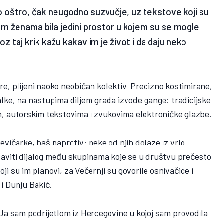
dno oštro, čak neugodno suzvučje, uz tekstove koji su
im ženama bila jedini prostor u kojem su se mogle
roz taj krik kažu kakav im je život i da daju neko
ire, plijeni naoko neobičan kolektiv. Precizno kostimirane,
alke, na nastupima diljem grada izvode gange: tradicijske
, autorskim tekstovima i zvukovima elektroničke glazbe.
ljevičarke, baš naprotiv: neke od njih dolaze iz vrlo
staviti dijalog među skupinama koje se u društvu prečesto
oji su im planovi, za Večernji su govorile osnivačice i
 i Dunju Bakić.
Ja sam podrijetlom iz Hercegovine u kojoj sam provodila