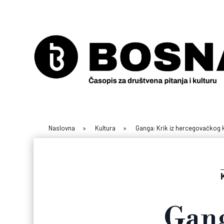
Naslovna
»
Kultura
»
Ganga: Krik iz hercegovačkog k
Gang