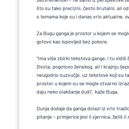
što su tako precizni, često brutalni, ali o
o temama koje su i danas vrlo aktualne, s
Za Bugu ganga je prostor u kojem se moglo r
gotovo kao ispovijed bez pokore.
“Ima više zbirki tekstova gange, i tu vidiš
života, pogotovo ženskog, ali i krajnju lje
neugodno suzvučje, uz tekstove koji su t
prostor u kojem su se mogle stvarno izrazit
daju neko olakšanje duši”, kaže Buga.
Dunja dodaje da ganga dolazi iz vrlo trad
pitanje – primjerice jesi li vjernica, želiš 