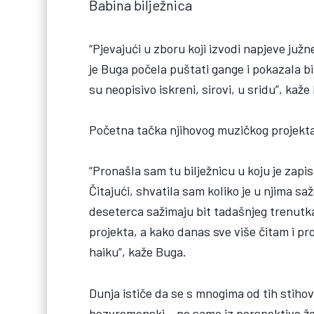
Babina bilježnica
“Pjevajući u zboru koji izvodi napjeve juž
je Buga počela puštati gange i pokazala bilj
su neopisivo iskreni, sirovi, u sridu”, kaže
Početna tačka njihovog muzičkog projekta
“Pronašla sam tu bilježnicu u koju je zapis
Čitajući, shvatila sam koliko je u njima sa
deseterca sažimaju bit tadašnjeg trenutka 
projekta, a kako danas sve više čitam i p
haiku”, kaže Buga.
Dunja ističe da se s mnogima od tih stihov
bezvremenski – ne samo iz perspektive žen