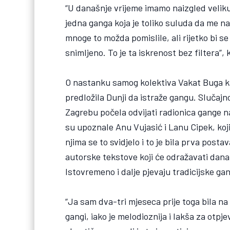
“U današnje vrijeme imamo naizgled veliku 
jedna ganga koja je toliko suluda da me nas
mnoge to možda pomislile, ali rijetko bi se 
snimljeno. To je ta iskrenost bez filtera”, 
O nastanku samog kolektiva Vakat Buga ka
predložila Dunji da istraže gangu. Slučajno
Zagrebu počela odvijati radionica gange na 
su upoznale Anu Vujasić i Lanu Cipek, koj
njima se to svidjelo i to je bila prva post
autorske tekstove koji će odražavati dana
Istovremeno i dalje pjevaju tradicijske ga
“Ja sam dva-tri mjeseca prije toga bila na 
gangi, iako je melodioznija i lakša za otpj