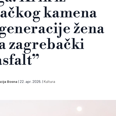
vačkog kamena
generacije žena
a zagrebački
asfalt”
cija Bosna
|
22. apr. 2026.
|
Kultura