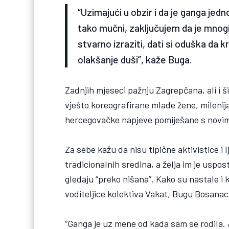
“Uzimajući u obzir i da je ganga je
tako mučni, zaključujem da je mnog
stvarno izraziti, dati si oduška da k
olakšanje duši”, kaže Buga.
Zadnjih mjeseci pažnju Zagrepčana, ali i š
vješto koreografirane mlade žene, milenij
hercegovačke napjeve pomiješane s novim
Za sebe kažu da nisu tipične aktivistice i 
tradicionalnih sredina, a želja im je uspo
gledaju “preko nišana”. Kako su nastale i k
voditeljice kolektiva Vakat, Bugu Bosanac
“Ganga je uz mene od kada sam se rodila. 