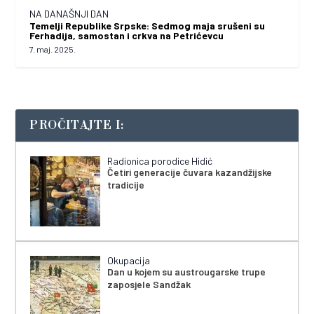
NA DANAŠNJI DAN
Temelji Republike Srpske: Sedmog maja srušeni su
Ferhadija, samostan i crkva na Petrićevcu
7. maj. 2025.
PROČITAJTE I:
Radionica porodice Hidić
Četiri generacije čuvara kazandžijske
tradicije
Okupacija
Dan u kojem su austrougarske trupe
zaposjele Sandžak