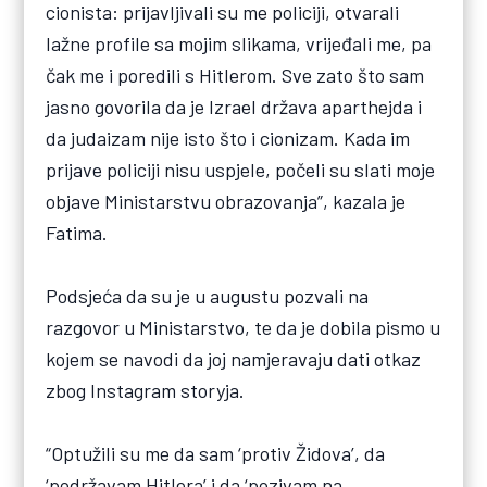
cionista: prijavljivali su me policiji, otvarali
lažne profile sa mojim slikama, vrijeđali me, pa
čak me i poredili s Hitlerom. Sve zato što sam
jasno govorila da je Izrael država aparthejda i
da judaizam nije isto što i cionizam. Kada im
prijave policiji nisu uspjele, počeli su slati moje
objave Ministarstvu obrazovanja”, kazala je
Fatima.
Podsjeća da su je u augustu pozvali na
razgovor u Ministarstvo, te da je dobila pismo u
kojem se navodi da joj namjeravaju dati otkaz
zbog Instagram storyja.
“Optužili su me da sam ‘protiv Židova’, da
‘podržavam Hitlera’ i da ‘pozivam na