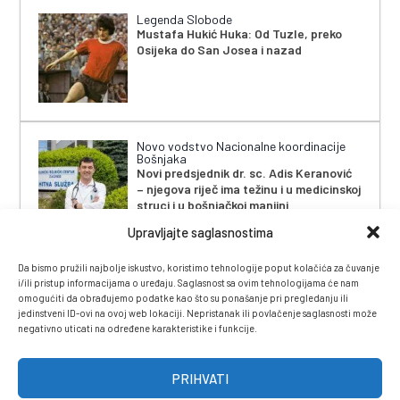
Legenda Slobode
Mustafa Hukić Huka: Od Tuzle, preko
Osijeka do San Josea i nazad
Novo vodstvo Nacionalne koordinacije
Bošnjaka
Novi predsjednik dr. sc. Adis Keranović
– njegova riječ ima težinu i u medicinskoj
struci i u bošnjačkoj manjini
Upravljajte saglasnostima
Da bismo pružili najbolje iskustvo, koristimo tehnologije poput kolačića za čuvanje
i/ili pristup informacijama o uređaju. Saglasnost sa ovim tehnologijama će nam
omogućiti da obrađujemo podatke kao što su ponašanje pri pregledanju ili
jedinstveni ID-ovi na ovoj web lokaciji. Nepristanak ili povlačenje saglasnosti može
negativno uticati na određene karakteristike i funkcije.
IMPRESSUM
|
UVJETI KORIŠTENJA
|
POLITIKA
PRIVATNOSTI
|
KONTAKT
|
ČASOPIS
PRIHVATI