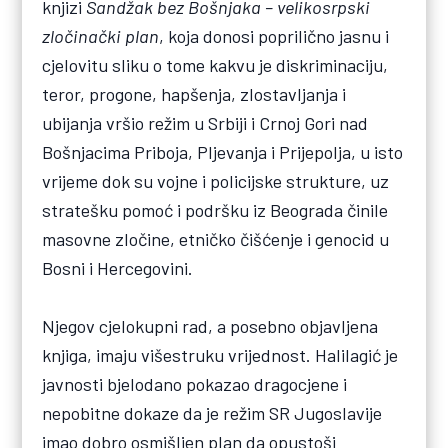
knjizi
Sandžak bez Bošnjaka – velikosrpski
zločinački plan
, koja donosi poprilično jasnu i
cjelovitu sliku o tome kakvu je diskriminaciju,
teror, progone, hapšenja, zlostavljanja i
ubijanja vršio režim u Srbiji i Crnoj Gori nad
Bošnjacima Priboja, Pljevanja i Prijepolja, u isto
vrijeme dok su vojne i policijske strukture, uz
stratešku pomoć i podršku iz Beograda činile
masovne zločine, etničko čišćenje i genocid u
Bosni i Hercegovini.
Njegov cjelokupni rad, a posebno objavljena
knjiga, imaju višestruku vrijednost. Halilagić je
javnosti bjelodano pokazao dragocjene i
nepobitne dokaze da je režim SR Jugoslavije
imao dobro osmišljen plan da opustoši