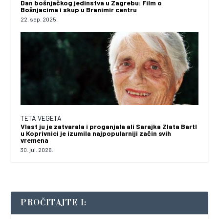
Dan bošnjačkog jedinstva u Zagrebu: Film o
Bošnjacima i skup u Branimir centru
22. sep. 2025.
TETA VEGETA
Vlast ju je zatvarala i proganjala ali Sarajka Zlata Bartl
u Koprivnici je izumila najpopularniji začin svih
vremena
30. jul. 2026.
PROČITAJTE I: