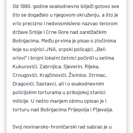
Od 1990. godine svakodnevno bilježi gotovo sve
što se događalo u njegovom okruženju, a što je
vrlo precizno i nedvosmisleno nazvao terorom
države Srbije i Crne Gore nad sandžačkim
Bošnjacima. Među prvima je pisao o zločinima
koje su vojnici JNA, srpski policajci, „Beli
orlovi“ i brojni lokalni četnici počinili u selima
Kukurovići, Zabrnjica, Sjeverin, Rijeka,
Crnugovići, Krajčinovići, Živinice, Strmac,
Dragovići, Sastavci, ali i o svakodnevnim
policijskim torturama u pribojskoj stanici
milicije. U nešto manjem obimu opisao je i
torturu nad Bošnjacima Prijepolja i Pljevalja.
Svoj novinarsko-hroničarski rad sabrao je u