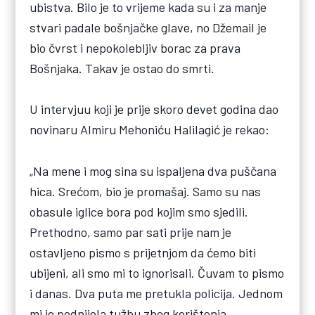
ubistva. Bilo je to vrijeme kada su i za manje
stvari padale bošnjačke glave, no Džemail je
bio čvrst i nepokolebljiv borac za prava
Bošnjaka. Takav je ostao do smrti.
U intervjuu koji je prije skoro devet godina dao
novinaru Almiru Mehoniću Halilagić je rekao:
„Na mene i mog sina su ispaljena dva puščana
hica. Srećom, bio je promašaj. Samo su nas
obasule iglice bora pod kojim smo sjedili.
Prethodno, samo par sati prije nam je
ostavljeno pismo s prijetnjom da ćemo biti
ubijeni, ali smo mi to ignorisali. Čuvam to pismo
i danas. Dva puta me pretukla policija. Jednom
mi je podnijela tužbu zbog korištenja