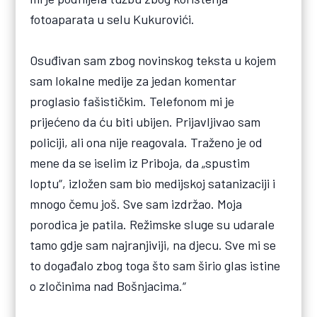
fotoaparata u selu Kukurovići.
Osuđivan sam zbog novinskog teksta u kojem
sam lokalne medije za jedan komentar
proglasio fašističkim. Telefonom mi je
prijećeno da ću biti ubijen. Prijavljivao sam
policiji, ali ona nije reagovala. Traženo je od
mene da se iselim iz Priboja, da „spustim
loptu“, izložen sam bio medijskoj satanizaciji i
mnogo čemu još. Sve sam izdržao. Moja
porodica je patila. Režimske sluge su udarale
tamo gdje sam najranjiviji, na djecu. Sve mi se
to događalo zbog toga što sam širio glas istine
o zločinima nad Bošnjacima.“