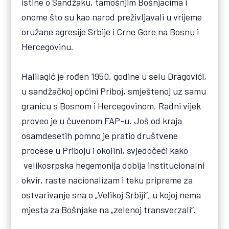
istine o Sandžaku, tamošnjim Bošnjacima i
onome što su kao narod preživljavali u vrijeme
oružane agresije Srbije i Crne Gore na Bosnu i
Hercegovinu.
Halilagić je rođen 1950. godine u selu Dragovići,
u sandžačkoj općini Priboj, smještenoj uz samu
granicu s Bosnom i Hercegovinom. Radni vijek
proveo je u čuvenom FAP-u. Još od kraja
osamdesetih pomno je pratio društvene
procese u Priboju i okolini, svjedočeći kako
velikosrpska hegemonija dobija institucionalni
okvir, raste nacionalizam i teku pripreme za
ostvarivanje sna o „Velikoj Srbiji“, u kojoj nema
mjesta za Bošnjake na „zelenoj transverzali“.