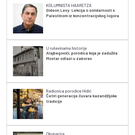
KOLUMNISTA HAARETZA
Gideon Levy: Lekcija o solidarnosti s
Palestinom iz koncentracijskog logora
U ruševinama historije
Alajbegovići, porodica koja je zadužila
Mostar odlazi u zaborav
Radionica porodice Hidić
Četiri generacije čuvara kazandžijske
tradicije
Okupacija