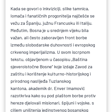
Kada se govori o inkviziciji, slike tamnica,
lomača i fanatičnih progonitelja najčešće se
vežu za Španiju, južnu Francusku ili Italiju.
Međutim, Bosna je u srednjem vijeku bila
važan, ali često zaboravljen front borbe
između slobodarske duhovnosti i evropskog
crkvenog imperijalizma. U svom iscrpnom
tekstu, objavljenom u časopisu „Baština
sjeveroistočne Bosne“ koje izdaje Zavod za
zaštitu i korištenje kulturno-historijskog i
prirodnog naslijeđa Tuzlanskog
kantona, akademik dr. Enver Imamović
razotkriva kako su pod plaštom borbe protiv
hereze djelovali misionari, špijuni i vojske, s
ciljem uništenja jedinstvenog bosanskog