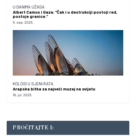
U DANIMA UŽASA
Albert Camus i Gaza: “Čak i u destrukciji postoji red,
postoje granice.”
5. sep. 2025.
KOLOSI U SJENI RATA
Arapska bitka za najveći muzej na svijetu
16. jul. 2025.
PROČITAJTE I: