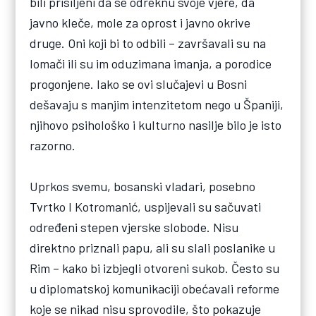
bili prisiljeni da se odreknu svoje vjere, da
javno kleče, mole za oprost i javno okrive
druge. Oni koji bi to odbili – završavali su na
lomači ili su im oduzimana imanja, a porodice
progonjene. Iako se ovi slučajevi u Bosni
dešavaju s manjim intenzitetom nego u Španiji,
njihovo psihološko i kulturno nasilje bilo je isto
razorno.
Uprkos svemu, bosanski vladari, posebno
Tvrtko I Kotromanić, uspijevali su sačuvati
određeni stepen vjerske slobode. Nisu
direktno priznali papu, ali su slali poslanike u
Rim – kako bi izbjegli otvoreni sukob. Često su
u diplomatskoj komunikaciji obećavali reforme
koje se nikad nisu sprovodile, što pokazuje