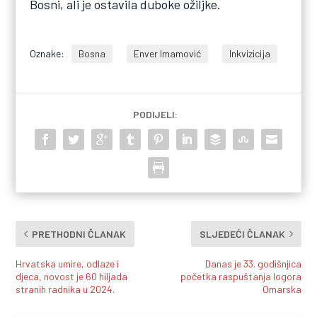
Bosni, ali je ostavila duboke ožiljke.
Oznake:
Bosna
Enver Imamović
Inkvizicija
PODIJELI:
PRETHODNI ČLANAK
SLJEDEĆI ČLANAK
Hrvatska umire, odlaze i
Danas je 33. godišnjica
djeca, novost je 60 hiljada
početka raspuštanja logora
stranih radnika u 2024.
Omarska