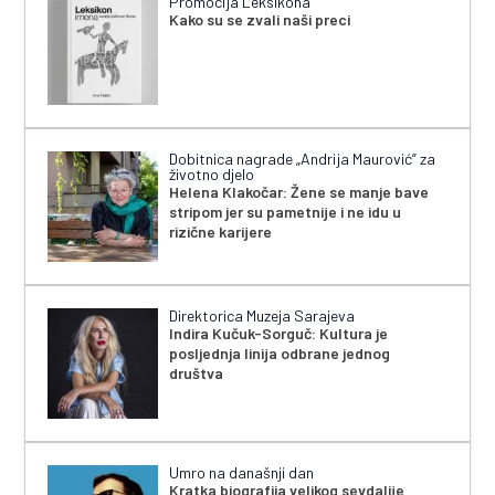
Promocija Leksikona
Kako su se zvali naši preci
Dobitnica nagrade „Andrija Maurović” za
životno djelo
Helena Klakočar: Žene se manje bave
stripom jer su pametnije i ne idu u
rizične karijere
Direktorica Muzeja Sarajeva
Indira Kučuk-Sorguč: Kultura je
posljednja linija odbrane jednog
društva
Umro na današnji dan
Kratka biografija velikog sevdalije