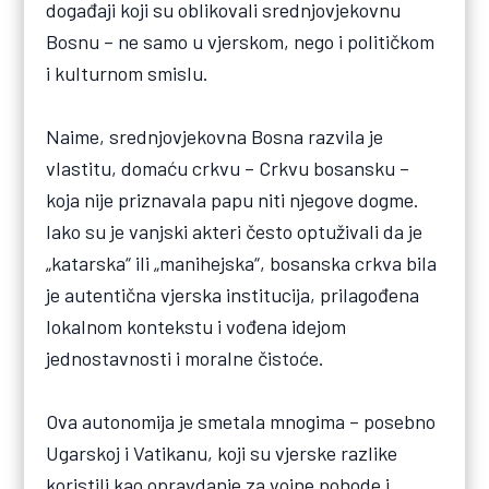
događaji koji su oblikovali srednjovjekovnu
Bosnu – ne samo u vjerskom, nego i političkom
i kulturnom smislu.
Naime, srednjovjekovna Bosna razvila je
vlastitu, domaću crkvu – Crkvu bosansku –
koja nije priznavala papu niti njegove dogme.
Iako su je vanjski akteri često optuživali da je
„katarska“ ili „manihejska“, bosanska crkva bila
je autentična vjerska institucija, prilagođena
lokalnom kontekstu i vođena idejom
jednostavnosti i moralne čistoće.
Ova autonomija je smetala mnogima – posebno
Ugarskoj i Vatikanu, koji su vjerske razlike
koristili kao opravdanje za vojne pohode i