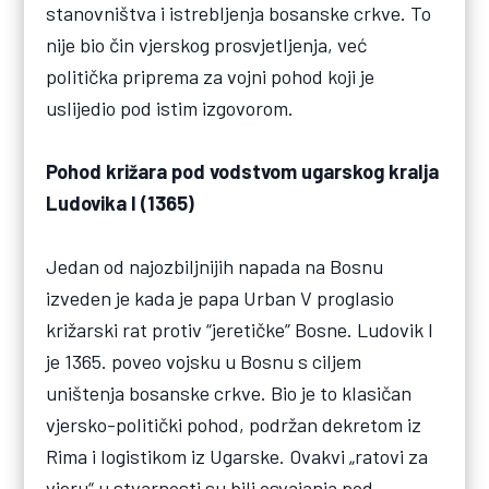
stanovništva i istrebljenja bosanske crkve. To
nije bio čin vjerskog prosvjetljenja, već
politička priprema za vojni pohod koji je
uslijedio pod istim izgovorom.
Pohod križara pod vodstvom ugarskog kralja
Ludovika I (1365)
Jedan od najozbiljnijih napada na Bosnu
izveden je kada je papa Urban V proglasio
križarski rat protiv “jeretičke” Bosne. Ludovik I
je 1365. poveo vojsku u Bosnu s ciljem
uništenja bosanske crkve. Bio je to klasičan
vjersko-politički pohod, podržan dekretom iz
Rima i logistikom iz Ugarske. Ovakvi „ratovi za
vjeru“ u stvarnosti su bili osvajanja pod