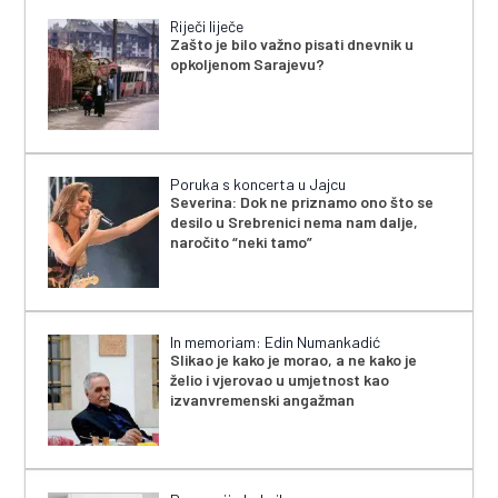
Riječi liječe
Zašto je bilo važno pisati dnevnik u
opkoljenom Sarajevu?
Poruka s koncerta u Jajcu
Severina: Dok ne priznamo ono što se
desilo u Srebrenici nema nam dalje,
naročito “neki tamo”
In memoriam: Edin Numankadić
Slikao je kako je morao, a ne kako je
želio i vjerovao u umjetnost kao
izvanvremenski angažman