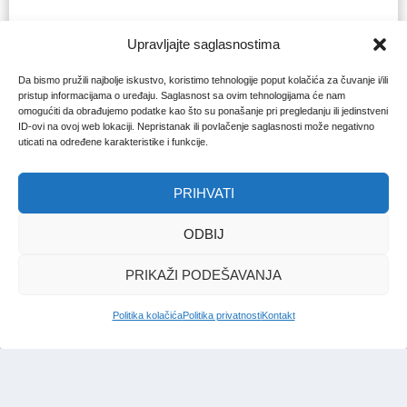
Upravljajte saglasnostima
Da bismo pružili najbolje iskustvo, koristimo tehnologije poput kolačića za čuvanje i/ili
pristup informacijama o uređaju. Saglasnost sa ovim tehnologijama će nam
omogućiti da obrađujemo podatke kao što su ponašanje pri pregledanju ili jedinstveni
ID-ovi na ovoj web lokaciji. Nepristanak ili povlačenje saglasnosti može negativno
uticati na određene karakteristike i funkcije.
PRIHVATI
ODBIJ
PRIKAŽI PODEŠAVANJA
Politika kolačića
Politika privatnosti
Kontakt