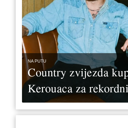
NA PUTU
Country zvijezda kupi
Kerouaca za rekordni