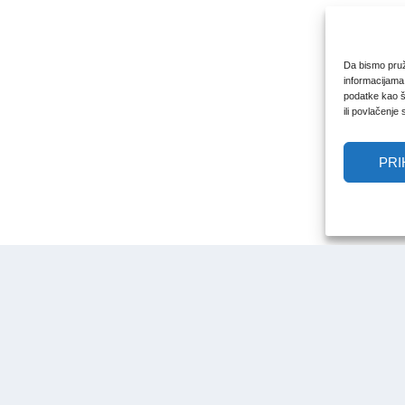
Da bismo pruži
informacijama
podatke kao št
ili povlačenje
PRI