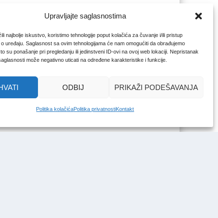
Upravljajte saglasnostima
li najbolje iskustvo, koristimo tehnologije poput kolačića za čuvanje i/ili pristup
 o uređaju. Saglasnost sa ovim tehnologijama će nam omogućiti da obrađujemo
o su ponašanje pri pregledanju ili jedinstveni ID-ovi na ovoj web lokaciji. Nepristanak
 saglasnosti može negativno uticati na određene karakteristike i funkcije.
HVATI
ODBIJ
PRIKAŽI PODEŠAVANJA
Politika kolačića
Politika privatnosti
Kontakt