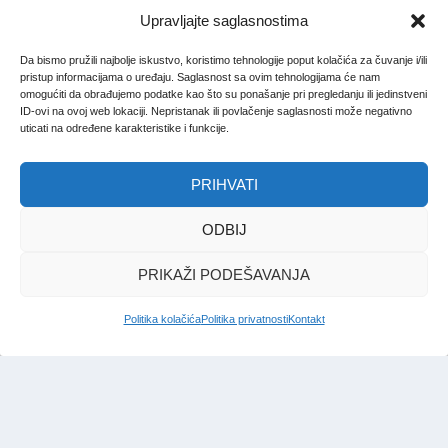
Upravljajte saglasnostima
Da bismo pružili najbolje iskustvo, koristimo tehnologije poput kolačića za čuvanje i/ili
pristup informacijama o uređaju. Saglasnost sa ovim tehnologijama će nam
omogućiti da obrađujemo podatke kao što su ponašanje pri pregledanju ili jedinstveni
ID-ovi na ovoj web lokaciji. Nepristanak ili povlačenje saglasnosti može negativno
uticati na određene karakteristike i funkcije.
PRIHVATI
ODBIJ
PRIKAŽI PODEŠAVANJA
Politika kolačića
Politika privatnosti
Kontakt