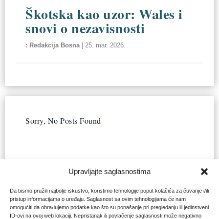
Škotska kao uzor: Wales i
snovi o nezavisnosti
Redakcija Bosna
|
25. mar. 2026.
Sorry, No Posts Found
Upravljajte saglasnostima
Da bismo pružili najbolje iskustvo, koristimo tehnologije poput kolačića za čuvanje i/ili
pristup informacijama o uređaju. Saglasnost sa ovim tehnologijama će nam
omogućiti da obrađujemo podatke kao što su ponašanje pri pregledanju ili jedinstveni
ID-ovi na ovoj web lokaciji. Nepristanak ili povlačenje saglasnosti može negativno