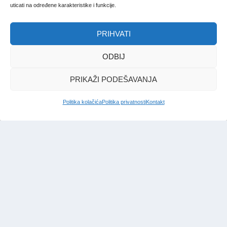
uticati na određene karakteristike i funkcije.
PRIHVATI
ODBIJ
PRIKAŽI PODEŠAVANJA
Politika kolačića
Politika privatnosti
Kontakt
IMPRESSUM
|
UVJETI KORIŠTENJA
|
POLITIKA PRIVATNOSTI
|
KONTAKT
|
ČASOPIS