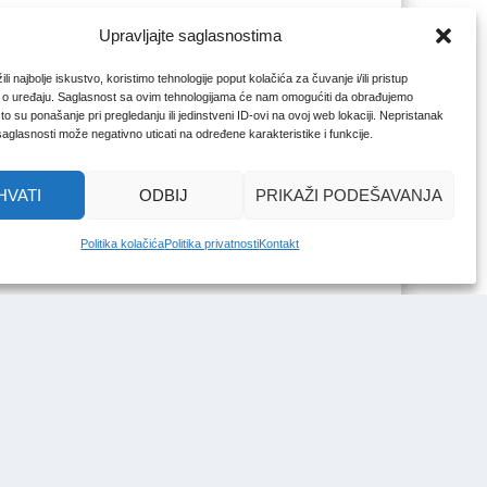
Upravljajte saglasnostima
li najbolje iskustvo, koristimo tehnologije poput kolačića za čuvanje i/ili pristup
 o uređaju. Saglasnost sa ovim tehnologijama će nam omogućiti da obrađujemo
o su ponašanje pri pregledanju ili jedinstveni ID-ovi na ovoj web lokaciji. Nepristanak
 saglasnosti može negativno uticati na određene karakteristike i funkcije.
HVATI
ODBIJ
PRIKAŽI PODEŠAVANJA
Politika kolačića
Politika privatnosti
Kontakt