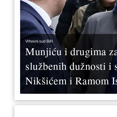
Vrhovni sud BiH
Munjiću i drugima za
službenih dužnosti i
Nikšićem i Ramom 