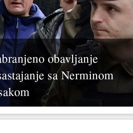
branjeno obavljanje
 sastajanje sa Nerminom
Isakom