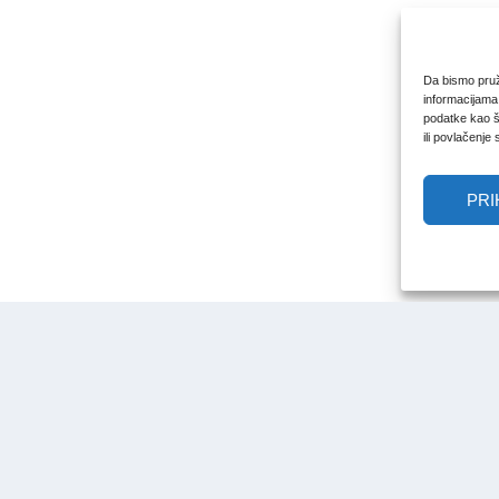
Da bismo pruži
informacijama
podatke kao št
ili povlačenje
PRI