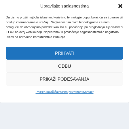
Upravljajte saglasnostima
Da bismo pružili najbolje iskustvo, koristimo tehnologije poput kolačića za čuvanje i/ili
pristup informacijama o uređaju. Saglasnost sa ovim tehnologijama će nam
omogućiti da obrađujemo podatke kao što su ponašanje pri pregledanju ili jedinstveni
ID-ovi na ovoj web lokaciji. Nepristanak ili povlačenje saglasnosti može negativno
uticati na određene karakteristike i funkcije.
PRIHVATI
ODBIJ
PRIKAŽI PODEŠAVANJA
Politika kolačića
Politika privatnosti
Kontakt