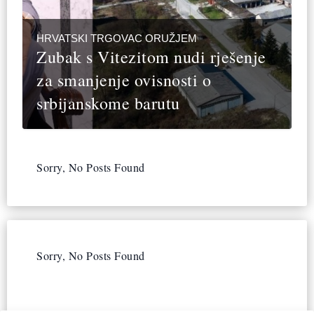
HRVATSKI TRGOVAC ORUŽJEM
Zubak s Vitezitom nudi rješenje
za smanjenje ovisnosti o
srbijanskome barutu
Sorry, No Posts Found
Sorry, No Posts Found