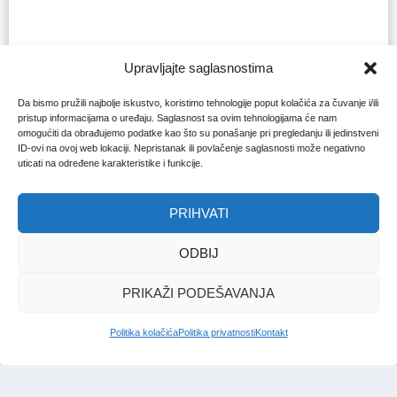
Upravljajte saglasnostima
Da bismo pružili najbolje iskustvo, koristimo tehnologije poput kolačića za čuvanje i/ili
pristup informacijama o uređaju. Saglasnost sa ovim tehnologijama će nam
omogućiti da obrađujemo podatke kao što su ponašanje pri pregledanju ili jedinstveni
ID-ovi na ovoj web lokaciji. Nepristanak ili povlačenje saglasnosti može negativno
uticati na određene karakteristike i funkcije.
PRIHVATI
ODBIJ
PRIKAŽI PODEŠAVANJA
Politika kolačića
Politika privatnosti
Kontakt