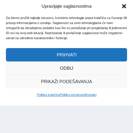
Upravljajte saglasnostima
Da bismo pružili najbolje iskustvo, koristimo tehnologije poput kolačića za čuvanje i/ili
pristup informacijama o uređaju. Saglasnost sa ovim tehnologijama će nam
omogućiti da obrađujemo podatke kao što su ponašanje pri pregledanju ili jedinstveni
ID-ovi na ovoj web lokaciji. Nepristanak ili povlačenje saglasnosti može negativno
uticati na određene karakteristike i funkcije.
PRIHVATI
ODBIJ
PRIKAŽI PODEŠAVANJA
Politika kolačića
Politika privatnosti
Kontakt