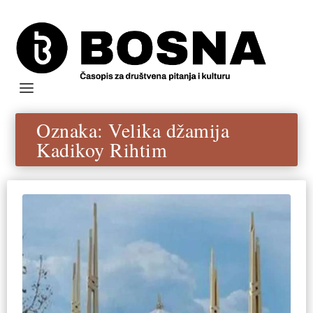
Oznaka:
Velika džamija
Kadikoy Rihtim