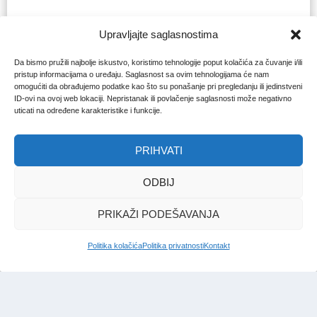
Upravljajte saglasnostima
Da bismo pružili najbolje iskustvo, koristimo tehnologije poput kolačića za čuvanje i/ili
pristup informacijama o uređaju. Saglasnost sa ovim tehnologijama će nam
omogućiti da obrađujemo podatke kao što su ponašanje pri pregledanju ili jedinstveni
ID-ovi na ovoj web lokaciji. Nepristanak ili povlačenje saglasnosti može negativno
uticati na određene karakteristike i funkcije.
PRIHVATI
ODBIJ
PRIKAŽI PODEŠAVANJA
Politika kolačića
Politika privatnosti
Kontakt