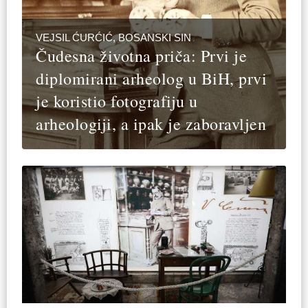
VEJSIL ĆURĆIĆ, BOSANSKI SIN
Čudesna životna priča: Prvi je
diplomirani arheolog u BiH, prvi
je koristio fotografiju u
arheologiji, a ipak je zaboravljen