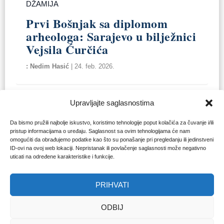
DŽAMIJA
Prvi Bošnjak sa diplomom
arheologa: Sarajevo u bilježnici
Vejsila Ćurčića
Nedim Hasić
|
24. feb. 2026.
Upravljajte saglasnostima
Da bismo pružili najbolje iskustvo, koristimo tehnologije poput kolačića za čuvanje i/ili
pristup informacijama o uređaju. Saglasnost sa ovim tehnologijama će nam
omogućiti da obrađujemo podatke kao što su ponašanje pri pregledanju ili jedinstveni
ID-ovi na ovoj web lokaciji. Nepristanak ili povlačenje saglasnosti može negativno
uticati na određene karakteristike i funkcije.
PRIHVATI
ODBIJ
BORBA ZA STEĆKE