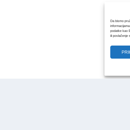
Da bismo pruži
informacijama
podatke kao št
ili povlačenje
PRI