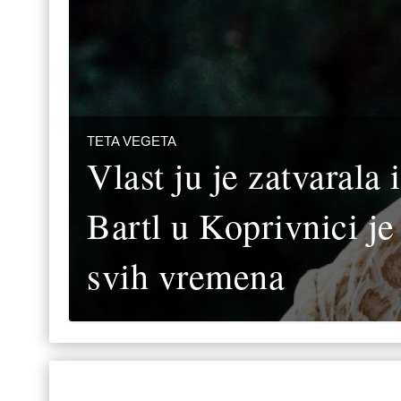
TETA VEGETA
Vlast ju je zatvarala 
Bartl u Koprivnici je
svih vremena