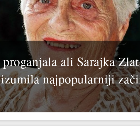
i proganjala ali Sarajka Zlat
 izumila najpopularniji zač