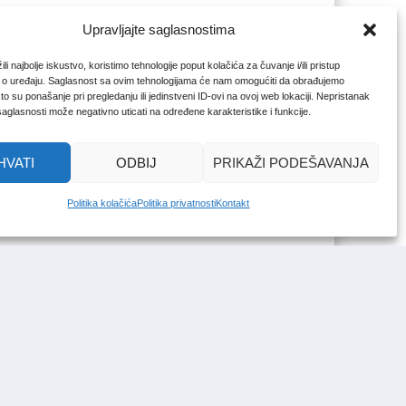
Upravljajte saglasnostima
li najbolje iskustvo, koristimo tehnologije poput kolačića za čuvanje i/ili pristup
 o uređaju. Saglasnost sa ovim tehnologijama će nam omogućiti da obrađujemo
o su ponašanje pri pregledanju ili jedinstveni ID-ovi na ovoj web lokaciji. Nepristanak
 saglasnosti može negativno uticati na određene karakteristike i funkcije.
HVATI
ODBIJ
PRIKAŽI PODEŠAVANJA
Politika kolačića
Politika privatnosti
Kontakt