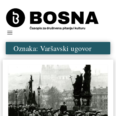
Oznaka:
Varšavski ugovor