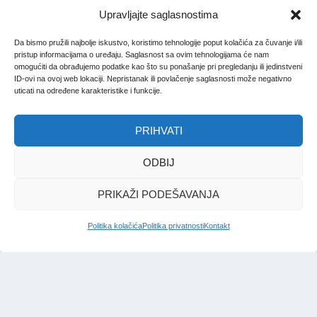
Upravljajte saglasnostima
Da bismo pružili najbolje iskustvo, koristimo tehnologije poput kolačića za čuvanje i/ili
pristup informacijama o uređaju. Saglasnost sa ovim tehnologijama će nam
omogućiti da obrađujemo podatke kao što su ponašanje pri pregledanju ili jedinstveni
ID-ovi na ovoj web lokaciji. Nepristanak ili povlačenje saglasnosti može negativno
uticati na određene karakteristike i funkcije.
PRIHVATI
ODBIJ
PRIKAŽI PODEŠAVANJA
Politika kolačića
Politika privatnosti
Kontakt