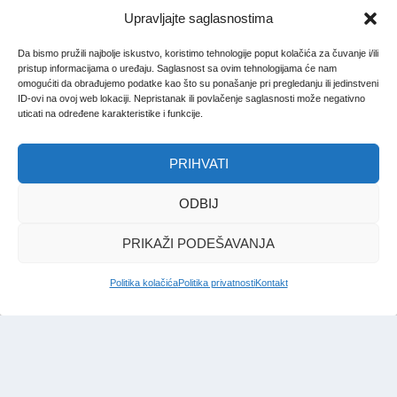
Upravljajte saglasnostima
Da bismo pružili najbolje iskustvo, koristimo tehnologije poput kolačića za čuvanje i/ili
pristup informacijama o uređaju. Saglasnost sa ovim tehnologijama će nam
omogućiti da obrađujemo podatke kao što su ponašanje pri pregledanju ili jedinstveni
ID-ovi na ovoj web lokaciji. Nepristanak ili povlačenje saglasnosti može negativno
uticati na određene karakteristike i funkcije.
PRIHVATI
ODBIJ
PRIKAŽI PODEŠAVANJA
Politika kolačića
Politika privatnosti
Kontakt