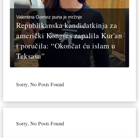
Valentina Gomez puna je mržnje
Republikanska kandidatkinja za
američki Kongres zapalila Kur'an
i poručila: “Okončat ću islam u
Teksasu”
Sorry, No Posts Found
Sorry, No Posts Found