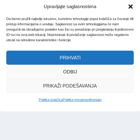
Upravljajte saglasnostima
Da bismo pružili najbolje iskustvo, koristimo tehnologije poput kolačića za čuvanje i/ili
pristup informacijama o uređaju. Saglasnost sa ovim tehnologijama će nam
omogućiti da obrađujemo podatke kao što su ponašanje pri pregledanju ili jedinstveni
ID-ovi na ovoj web lokaciji. Nepristanak ili povlačenje saglasnosti može negativno
uticati na određene karakteristike i funkcije.
PRIHVATI
ODBIJ
PRIKAŽI PODEŠAVANJA
Politika kolačića
Politika privatnosti
Kontakt