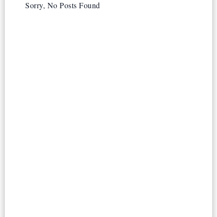
Sorry, No Posts Found
PADA LI IZRAELSKA VLADA
Izraelska ultraortodoksna stranka
napustila vladu zbog zakona o
vojnoj obavezi