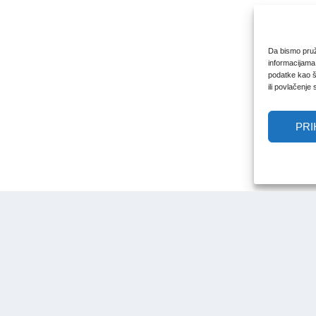
Da bismo pruži
informacijama
podatke kao št
ili povlačenje
PRI