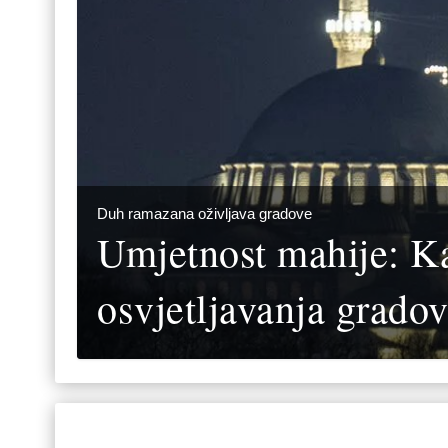
Duh ramazana oživljava gradove
Umjetnost mahije: Kak
osvjetljavanja grado