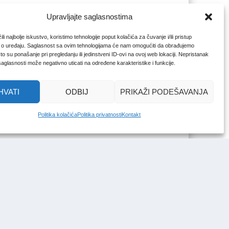
Upravljajte saglasnostima
li najbolje iskustvo, koristimo tehnologije poput kolačića za čuvanje i/ili pristup
 o uređaju. Saglasnost sa ovim tehnologijama će nam omogućiti da obrađujemo
o su ponašanje pri pregledanju ili jedinstveni ID-ovi na ovoj web lokaciji. Nepristanak
 saglasnosti može negativno uticati na određene karakteristike i funkcije.
HVATI
ODBIJ
PRIKAŽI PODEŠAVANJA
Politika kolačića
Politika privatnosti
Kontakt