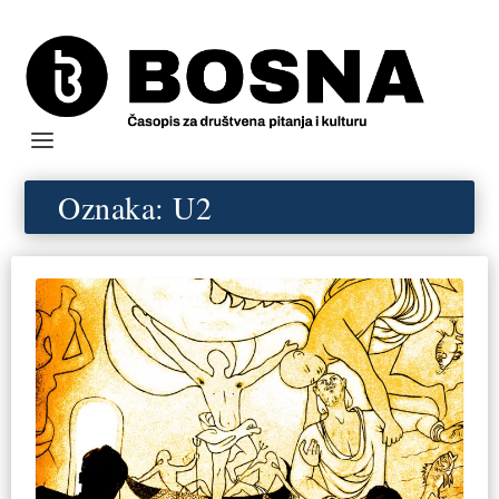
Oznaka:
U2