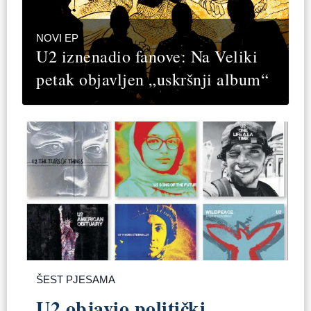
NOVI EP
U2 iznenadio fanove: Na Veliki
petak objavljen „uskršnji album“
ŠEST PJESAMA
U2 objavio politički