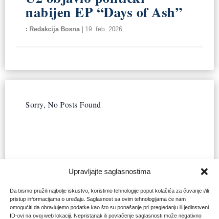
nabijen EP “Days of Ash”
Redakcija Bosna
|
19. feb. 2026.
Sorry, No Posts Found
Upravljajte saglasnostima
Da bismo pružili najbolje iskustvo, koristimo tehnologije poput kolačića za čuvanje i/ili
pristup informacijama o uređaju. Saglasnost sa ovim tehnologijama će nam
omogućiti da obrađujemo podatke kao što su ponašanje pri pregledanju ili jedinstveni
ID-ovi na ovoj web lokaciji. Nepristanak ili povlačenje saglasnosti može negativno