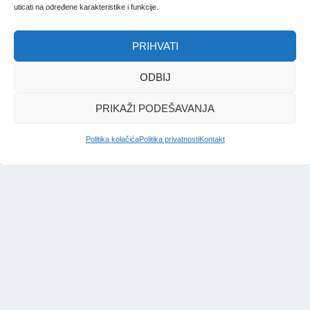
uticati na određene karakteristike i funkcije.
PRIHVATI
ODBIJ
PRIKAŽI PODEŠAVANJA
Politika kolačića
Politika privatnosti
Kontakt
IMPRESSUM
|
UVJETI KORIŠTENJA
|
POLITIKA PRIVATNOSTI
|
KONTAKT
|
ČASOPIS