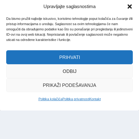
Upravljajte saglasnostima
Da bismo pružili najbolje iskustvo, koristimo tehnologije poput kolačića za čuvanje i/ili
pristup informacijama o uređaju. Saglasnost sa ovim tehnologijama će nam
omogućiti da obrađujemo podatke kao što su ponašanje pri pregledanju ili jedinstveni
ID-ovi na ovoj web lokaciji. Nepristanak ili povlačenje saglasnosti može negativno
uticati na određene karakteristike i funkcije.
PRIHVATI
ODBIJ
PRIKAŽI PODEŠAVANJA
Politika kolačića
Politika privatnosti
Kontakt