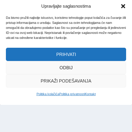
Upravljajte saglasnostima
Da bismo pružili najbolje iskustvo, koristimo tehnologije poput kolačića za čuvanje i/ili
pristup informacijama o uređaju. Saglasnost sa ovim tehnologijama će nam
omogućiti da obrađujemo podatke kao što su ponašanje pri pregledanju ili jedinstveni
ID-ovi na ovoj web lokaciji. Nepristanak ili povlačenje saglasnosti može negativno
uticati na određene karakteristike i funkcije.
PRIHVATI
ODBIJ
PRIKAŽI PODEŠAVANJA
Politika kolačića
Politika privatnosti
Kontakt