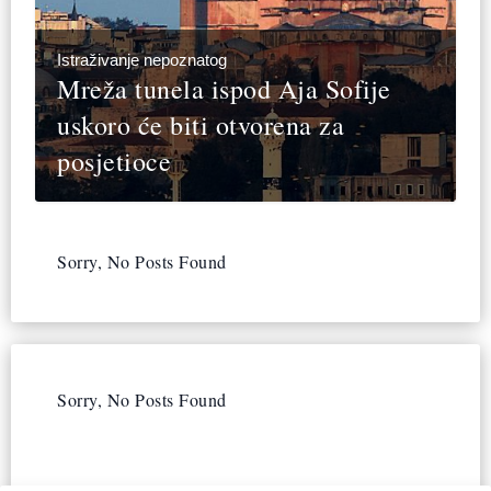
Istraživanje nepoznatog
Mreža tunela ispod Aja Sofije
uskoro će biti otvorena za
posjetioce
Sorry, No Posts Found
Sorry, No Posts Found