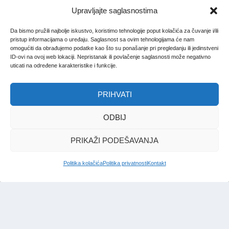
Upravljajte saglasnostima
Da bismo pružili najbolje iskustvo, koristimo tehnologije poput kolačića za čuvanje i/ili
pristup informacijama o uređaju. Saglasnost sa ovim tehnologijama će nam
omogućiti da obrađujemo podatke kao što su ponašanje pri pregledanju ili jedinstveni
ID-ovi na ovoj web lokaciji. Nepristanak ili povlačenje saglasnosti može negativno
uticati na određene karakteristike i funkcije.
PRIHVATI
ODBIJ
PRIKAŽI PODEŠAVANJA
Politika kolačića
Politika privatnosti
Kontakt