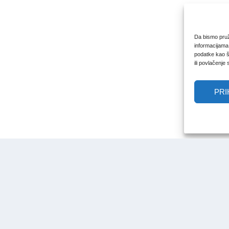
Da bismo pruži
informacijama
podatke kao št
ili povlačenje
PRI