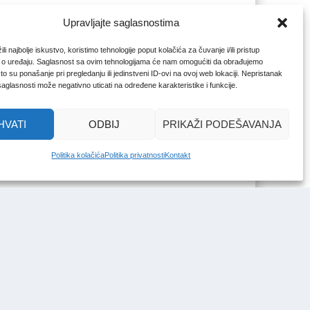
Upravljajte saglasnostima
li najbolje iskustvo, koristimo tehnologije poput kolačića za čuvanje i/ili pristup
 o uređaju. Saglasnost sa ovim tehnologijama će nam omogućiti da obrađujemo
o su ponašanje pri pregledanju ili jedinstveni ID-ovi na ovoj web lokaciji. Nepristanak
 saglasnosti može negativno uticati na određene karakteristike i funkcije.
HVATI
ODBIJ
PRIKAŽI PODEŠAVANJA
Politika kolačića
Politika privatnosti
Kontakt