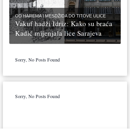
OD HAREMA I MESDŽIDA DO TITOVE ULICE
Vakuf hadži Idriz: Kako su braća
Kadić mijenjala lice Sarajeva
Sorry, No Posts Found
Sorry, No Posts Found