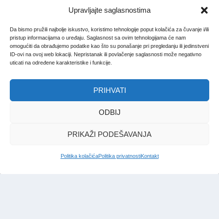
Upravljajte saglasnostima
Da bismo pružili najbolje iskustvo, koristimo tehnologije poput kolačića za čuvanje i/ili
pristup informacijama o uređaju. Saglasnost sa ovim tehnologijama će nam
omogućiti da obrađujemo podatke kao što su ponašanje pri pregledanju ili jedinstveni
ID-ovi na ovoj web lokaciji. Nepristanak ili povlačenje saglasnosti može negativno
uticati na određene karakteristike i funkcije.
PRIHVATI
ODBIJ
PRIKAŽI PODEŠAVANJA
Politika kolačića
Politika privatnosti
Kontakt