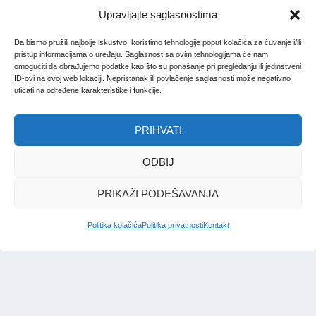
Upravljajte saglasnostima
Da bismo pružili najbolje iskustvo, koristimo tehnologije poput kolačića za čuvanje i/ili
pristup informacijama o uređaju. Saglasnost sa ovim tehnologijama će nam
omogućiti da obrađujemo podatke kao što su ponašanje pri pregledanju ili jedinstveni
ID-ovi na ovoj web lokaciji. Nepristanak ili povlačenje saglasnosti može negativno
uticati na određene karakteristike i funkcije.
PRIHVATI
ODBIJ
PRIKAŽI PODEŠAVANJA
Politika kolačića
Politika privatnosti
Kontakt