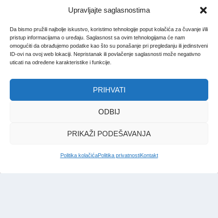
Upravljajte saglasnostima
Da bismo pružili najbolje iskustvo, koristimo tehnologije poput kolačića za čuvanje i/ili
pristup informacijama o uređaju. Saglasnost sa ovim tehnologijama će nam
omogućiti da obrađujemo podatke kao što su ponašanje pri pregledanju ili jedinstveni
ID-ovi na ovoj web lokaciji. Nepristanak ili povlačenje saglasnosti može negativno
uticati na određene karakteristike i funkcije.
PRIHVATI
ODBIJ
PRIKAŽI PODEŠAVANJA
Politika kolačića
Politika privatnosti
Kontakt