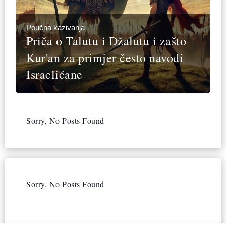
Poučna kazivanja
Priča o Talutu i Džalutu i zašto
Kur'an za primjer često navodi
Israelićane
Sorry, No Posts Found
Sorry, No Posts Found