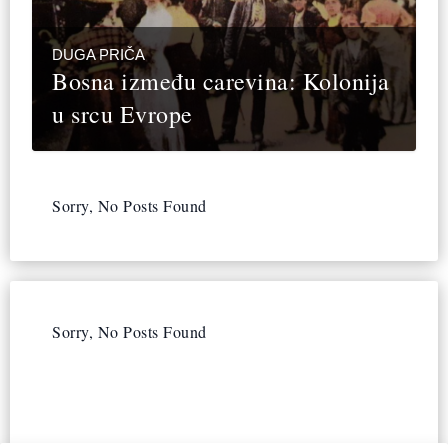
DUGA PRIČA
Bosna između carevina: Kolonija
u srcu Evrope
Sorry, No Posts Found
Sorry, No Posts Found