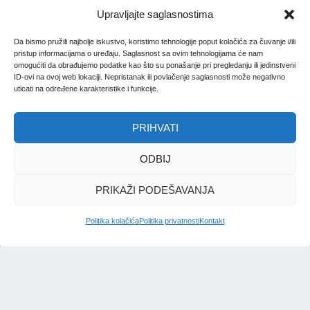
Upravljajte saglasnostima
Da bismo pružili najbolje iskustvo, koristimo tehnologije poput kolačića za čuvanje i/ili
pristup informacijama o uređaju. Saglasnost sa ovim tehnologijama će nam
omogućiti da obrađujemo podatke kao što su ponašanje pri pregledanju ili jedinstveni
ID-ovi na ovoj web lokaciji. Nepristanak ili povlačenje saglasnosti može negativno
uticati na određene karakteristike i funkcije.
PRIHVATI
ODBIJ
PRIKAŽI PODEŠAVANJA
Politika kolačića
Politika privatnosti
Kontakt