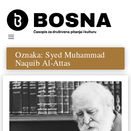
Oznaka:
Syed Muhammad
Naquib Al-Attas