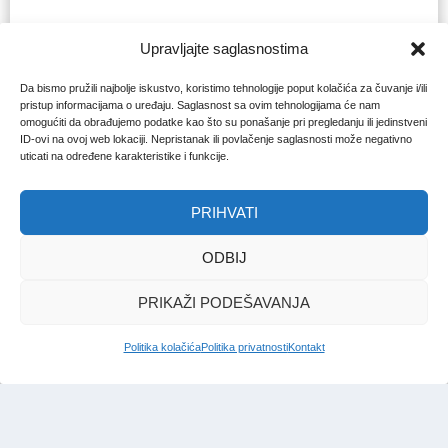
Upravljajte saglasnostima
Da bismo pružili najbolje iskustvo, koristimo tehnologije poput kolačića za čuvanje i/ili
pristup informacijama o uređaju. Saglasnost sa ovim tehnologijama će nam
omogućiti da obrađujemo podatke kao što su ponašanje pri pregledanju ili jedinstveni
ID-ovi na ovoj web lokaciji. Nepristanak ili povlačenje saglasnosti može negativno
uticati na određene karakteristike i funkcije.
PRIHVATI
ODBIJ
PRIKAŽI PODEŠAVANJA
Politika kolačića
Politika privatnosti
Kontakt