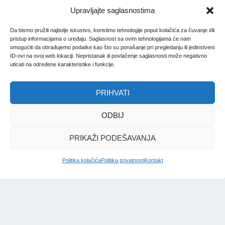
Upravljajte saglasnostima
Da bismo pružili najbolje iskustvo, koristimo tehnologije poput kolačića za čuvanje i/ili
pristup informacijama o uređaju. Saglasnost sa ovim tehnologijama će nam
omogućiti da obrađujemo podatke kao što su ponašanje pri pregledanju ili jedinstveni
ID-ovi na ovoj web lokaciji. Nepristanak ili povlačenje saglasnosti može negativno
uticati na određene karakteristike i funkcije.
PRIHVATI
ODBIJ
PRIKAŽI PODEŠAVANJA
Politika kolačića
Politika privatnosti
Kontakt