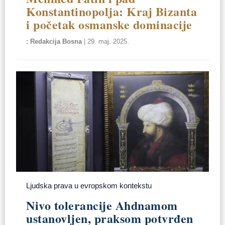
Konstantinopolja: Kraj Bizanta
i početak osmanske dominacije
Redakcija Bosna
|
29. maj. 2025.
Ljudska prava u evropskom kontekstu
Nivo tolerancije Ahdnamom
ustanovljen, praksom potvrđen