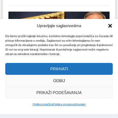
Upravljajte saglasnostima
Da bismo pružili najbolje iskustvo, koristimo tehnologije poput kolačića za čuvanje i/ili
pristup informacijama o uređaju. Saglasnost sa ovim tehnologijama će nam
omogućiti da obrađujemo podatke kao što su ponašanje pri pregledanju ili jedinstveni
ID-ovi na ovoj web lokaciji. Nepristanak ili povlačenje saglasnosti može negativno
uticati na određene karakteristike i funkcije.
PRIHVATI
ARHITEKTA OSMANSKOG CARSTVA
Nova biografija Sultana
ODBIJ
Mehmeda Fatiha
PRIKAŽI PODEŠAVANJA
Redakcija Bosna
|
17. maj. 2025.
Politika kolačića
Politika privatnosti
Kontakt