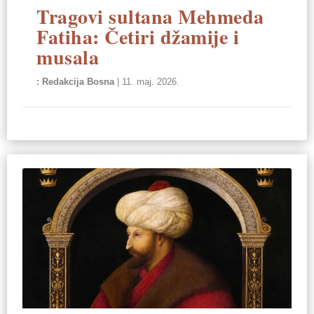
Tragovi sultana Mehmeda
Fatiha: Četiri džamije i
musala
Redakcija Bosna
|
11. maj. 2026.