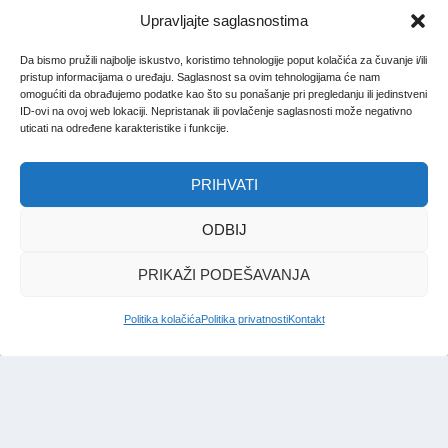
Upravljajte saglasnostima
Da bismo pružili najbolje iskustvo, koristimo tehnologije poput kolačića za čuvanje i/ili
pristup informacijama o uređaju. Saglasnost sa ovim tehnologijama će nam
omogućiti da obrađujemo podatke kao što su ponašanje pri pregledanju ili jedinstveni
ID-ovi na ovoj web lokaciji. Nepristanak ili povlačenje saglasnosti može negativno
uticati na određene karakteristike i funkcije.
PRIHVATI
ODBIJ
PRIKAŽI PODEŠAVANJA
Politika kolačića
Politika privatnosti
Kontakt