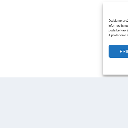
Da bismo pruži
informacijama
podatke kao št
ili povlačenje
PRI