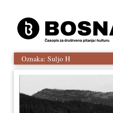
Oznaka:
Suljo H