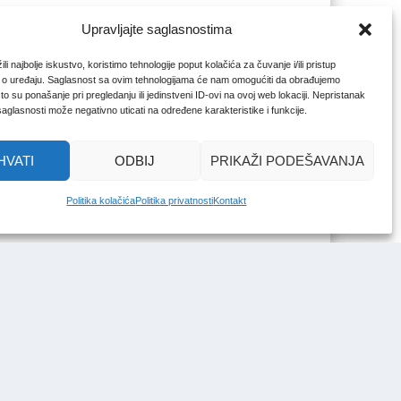
Upravljajte saglasnostima
li najbolje iskustvo, koristimo tehnologije poput kolačića za čuvanje i/ili pristup
 o uređaju. Saglasnost sa ovim tehnologijama će nam omogućiti da obrađujemo
o su ponašanje pri pregledanju ili jedinstveni ID-ovi na ovoj web lokaciji. Nepristanak
 saglasnosti može negativno uticati na određene karakteristike i funkcije.
HVATI
ODBIJ
PRIKAŽI PODEŠAVANJA
Politika kolačića
Politika privatnosti
Kontakt