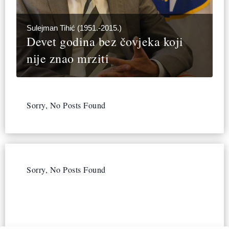
Sulejman Tihić (1951.-2015.)
Devet godina bez čovjeka koji
nije znao mrziti
Sorry, No Posts Found
Sorry, No Posts Found