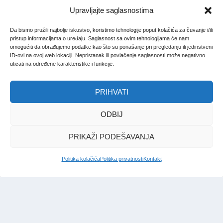
Upravljajte saglasnostima
Da bismo pružili najbolje iskustvo, koristimo tehnologije poput kolačića za čuvanje i/ili
pristup informacijama o uređaju. Saglasnost sa ovim tehnologijama će nam
omogućiti da obrađujemo podatke kao što su ponašanje pri pregledanju ili jedinstveni
ID-ovi na ovoj web lokaciji. Nepristanak ili povlačenje saglasnosti može negativno
uticati na određene karakteristike i funkcije.
PRIHVATI
ODBIJ
PRIKAŽI PODEŠAVANJA
Politika kolačića
Politika privatnosti
Kontakt