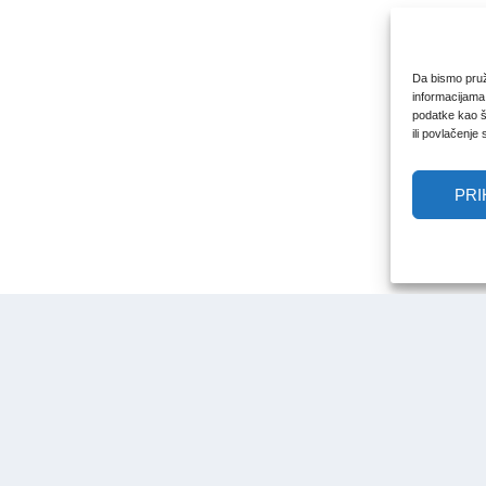
Da bismo pruži
informacijama
podatke kao št
ili povlačenje
PRI