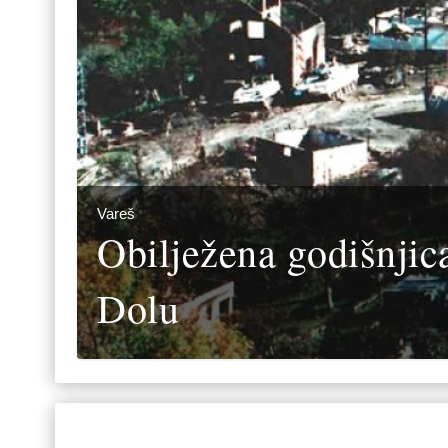
Vareš
Obilježena godišnji
Dolu