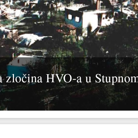
ca zločina HVO-a u Stupno