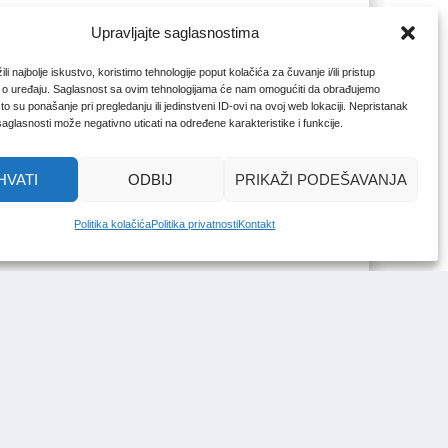
Upravljajte saglasnostima
li najbolje iskustvo, koristimo tehnologije poput kolačića za čuvanje i/ili pristup
 o uređaju. Saglasnost sa ovim tehnologijama će nam omogućiti da obrađujemo
o su ponašanje pri pregledanju ili jedinstveni ID-ovi na ovoj web lokaciji. Nepristanak
 saglasnosti može negativno uticati na određene karakteristike i funkcije.
HVATI
ODBIJ
PRIKAŽI PODEŠAVANJA
Politika kolačića
Politika privatnosti
Kontakt